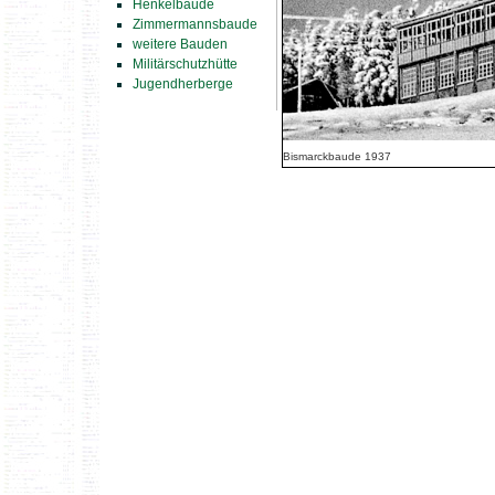
Henkelbaude
Zimmermannsbaude
weitere Bauden
Militärschutzhütte
Jugendherberge
Bismarckbaude 1937