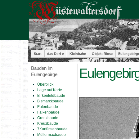
Start
das Dorf »
Kleinbahn
Objekt Riese
Eulengebirg
Bauden im
Eulengebir
Eulengebirge:
Überblick
Lage auf Karte
Birkenfeldbaude
Bismarckbaude
Eulenbaude
Falkenbaude
Grenzbaude
Kreuzbaude
7Kurfürstenbaude
Müllermaxbaude