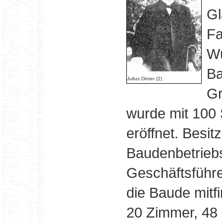
Gl
Fa
Wü
Ba
Julius Dinter (2)
Gr
wurde mit 100 
eröffnet. Besit
Baudenbetriebs
Geschäftsführe
die Baude mitfi
20 Zimmer, 48