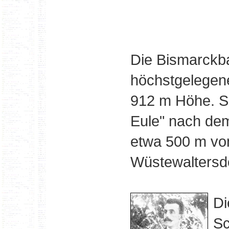
Die Bismarckba
höchstgelegen
912 m Höhe. S
Eule" nach dem
etwa 500 m vo
Wüstewaltersdo
Di
Sc