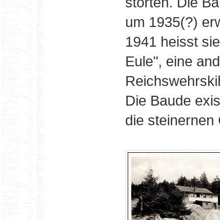
störten. Die B
um 1935(?) erw
1941 heisst sie
Eule", eine and
Reichswehrski
Die Baude exis
die steinernen