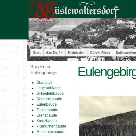
Start
das Dorf »
Kleinbahn
Objekt Riese
Eulengebirg
Bauden im
Eulengebirg
Eulengebirge:
Überblick
Lage auf Karte
Birkenfeldbaude
Bismarckbaude
Eulenbaude
Falkenbaude
Grenzbaude
Kreuzbaude
7Kurfürstenbaude
Müllermaxbaude