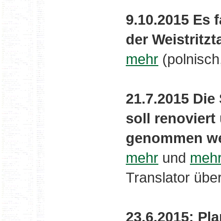
9.10.2015 Es 
der Weistritzt
mehr
(polnisch
21.7.2015 Die 
soll renoviert
genommen w
mehr
und
meh
Translator über
23.6.2015: Pl