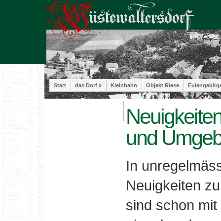
Start
das Dorf »
Kleinbahn
Objekt Riese
Eulengebirg
Neuigkeiten
und Umge
In unregelmäss
Neuigkeiten zu
sind schon mit