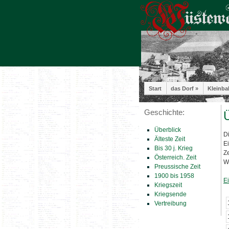
Start
das Dorf »
Kleinba
Geschichte:
Ü
Überblick
D
Älteste Zeit
E
Bis 30 j. Krieg
Z
Österreich. Zeit
W
Preussische Zeit
1900 bis 1958
E
Kriegszeit
Kriegsende
Vertreibung