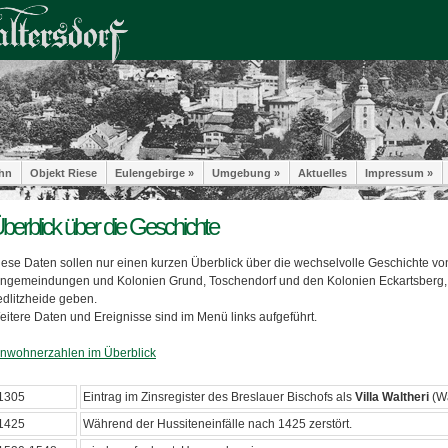
hn
Objekt Riese
Eulengebirge »
Umgebung »
Aktuelles
Impressum »
berblick über die Geschichte
iese Daten sollen nur einen kurzen Überblick über die wechselvolle Geschichte vo
ingemeindungen und Kolonien Grund, Toschendorf und den Kolonien Eckartsberg, 
edlitzheide geben.
eitere Daten und Ereignisse sind im Menü links aufgeführt.
inwohnerzahlen im Überblick
1305
Eintrag im Zinsregister des Breslauer Bischofs als
Villa Waltheri
(W
1425
Während der Hussiteneinfälle nach 1425 zerstört.