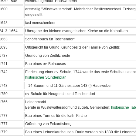
1530-1548
wiederaufgebaut. Hausweberei
1600
erstmalig "Wüstewaltersdorf". Mehrfacher Besitzerwechsel. Erzber
eingestellt
1648
fast menschenleer
24. 3. 1654
Übergabe der kleinen evangelischen Kirche an die Katholiken
1663
Schöffenbuch für Toschendorf
1693
Ortsgericht für Grund. Grundbesitz der Familie von Zedlitz
1737
Gründung von Zedlitzheide
1741
Bau eines ev. Bethauses
1742
Einrichtung einer ev. Schule, 1744 wurde das erste Schulhaus neb
historischer Stundenplan
1743
= 14 Bauern und 11 Gärtner, aber 143 (!) Hausweber
1750
ev. Schule für Neugericht und Toschendorf
1765
Leinenmarkt
Berufe in Wüstewaltersdorf und zugeh. Gemeinden:
historische Tab
1777
Bau eines Turmes für die kath. Kirche
1777
Gründung von Eckardtsberg
1779
Bau eines Leinenkaufhauses. Darin werden bis 1830 die Leinenmä