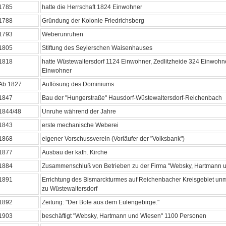
1785
hatte die Herrschaft 1824 Einwohner
1788
Gründung der Kolonie Friedrichsberg
1793
Weberunruhen
1805
Stiftung des Seylerschen Waisenhauses
1818
hatte Wüstewaltersdorf 1124 Einwohner, Zedlitzheide 324 Einwohn
Einwohner
Ab 1827
Auflösung des Dominiums
1847
Bau der "Hungerstraße" Hausdorf-Wüstewaltersdorf-Reichenbach
1844/48
Unruhe während der Jahre
1843
erste mechanische Weberei
1868
eigener Vorschussverein (Vorläufer der "Volksbank")
1877
Ausbau der kath. Kirche
1884
Zusammenschluß von Betrieben zu der Firma "Websky, Hartmann 
1891
Errichtung des Bismarckturmes auf Reichenbacher Kreisgebiet unmi
zu Wüstewaltersdorf
1892
Zeitung: "Der Bote aus dem Eulengebirge."
1903
beschäftigt "Websky, Hartmann und Wiesen" 1100 Personen