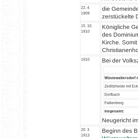
22. 4.
die Gemeinde
1909
zerstückelte
15. 10.
Königliche G
1910
des Dominium
Kirche. Somit
Christianenh
1910
Bei der Volks
Wüstewaltersdorf m
Zedlitzheide mit Ec
Dorfbach
Falkenberg
insgesamt:
Neugericht i
20. 3.
Beginn des 
1913