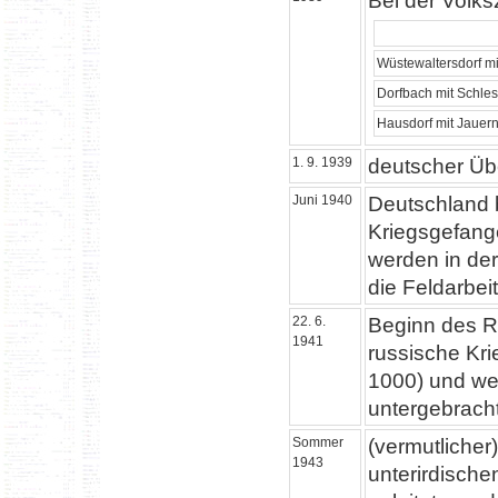
Bei der Volks
Wüstewaltersdorf mi
Dorfbach mit Schle
Hausdorf mit Jauer
1. 9. 1939
deutscher Übe
Juni 1940
Deutschland b
Kriegsgefang
werden in der
die Feldarbeit
22. 6.
Beginn des R
1941
russische Kr
1000) und we
untergebrach
Sommer
(vermutlicher
1943
unterirdisch