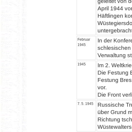
geleitet von 
April 1944 vo
Häftlingen k
Wüstegiersdor
untergebracht
Februar
In der Konfer
1945
schlesischen 
Verwaltung st
1945
Im 2. Weltkri
Die Festung B
Festung Bres
vor.
Die Front ver
7. 5. 1945
Russische Tr
über Grund ma
Richtung tsc
Wüstewaltersd