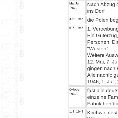
Mai/Juni
Nach Abzug d
1945
ins Dorf
Juni 1945
die Polen be
5. 5. 1946
1. Vertreibun
Ein Güterzug,
Personen. Di
"Westen".
Weitere Ausw
12. Mai, 7. J
gingen nach 
Alle nachfol
1946, 1. Juli
Oktober
fast alle deu
1947
einzelne Fami
Fabrik benöt
1. 8. 1948
Kirchweihfes