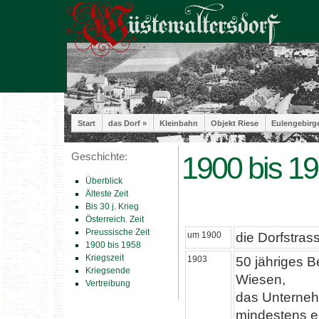
Start
das Dorf »
Kleinbahn
Objekt Riese
Eulengebirg
Geschichte:
1900 bis 1
Überblick
Älteste Zeit
Bis 30 j. Krieg
Österreich. Zeit
Preussische Zeit
um 1900
die Dorfstras
1900 bis 1958
Kriegszeit
1903
50 jähriges 
Kriegsende
Wiesen,
Vertreibung
das Unterneh
mindestens e