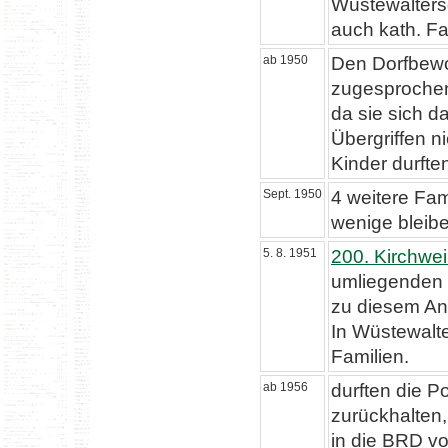
Wüstewaltersd
auch kath. Fa
ab 1950
Den Dorfbewo
zugesprochen.
da sie sich d
Übergriffen n
Kinder durft
Sept. 1950
4 weitere Fam
wenige bleib
5. 8. 1951
200. Kirchwe
umliegenden 
zu diesem An
In Wüstewalte
Familien.
ab 1956
durften die P
zurückhalten
in die BRD v