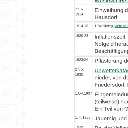
Wüstewalters
22. 6.
Einweihung d
1914
Hausdorf
1914-18
1. Weltkrieg,
viele Mä
1920-23
Inflationszei
Notgeld herau
Beschäftigun
1923/24
Pflasterung 
27. 5.
Unwetterkata
1935
nieder, von d
Friedersdorf,
1.Okt.1937
Eingemeindun
(teilweise) n
Ein Teil von
1. 4. 1938
Jauernig und 
1939