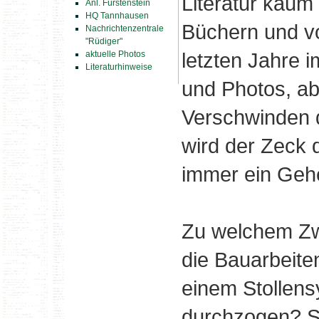
Literatur kaum 
Anl. Fürstenstein
HQ Tannhausen
Büchern und vo
Nachrichtenzentrale
"Rüdiger"
letzten Jahre 
aktuelle Photos
Literaturhinweise
und Photos, ab
Verschwinden 
wird der Zeck 
immer ein Gehe
Zu welchem Z
die Bauarbeite
einem Stollens
durchzogen? So