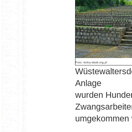
Foto: dolny-slask.org.pl
Wüstewaltersdo
Anlage
wurden Hundert
Zwangsarbeiter
umgekommen 