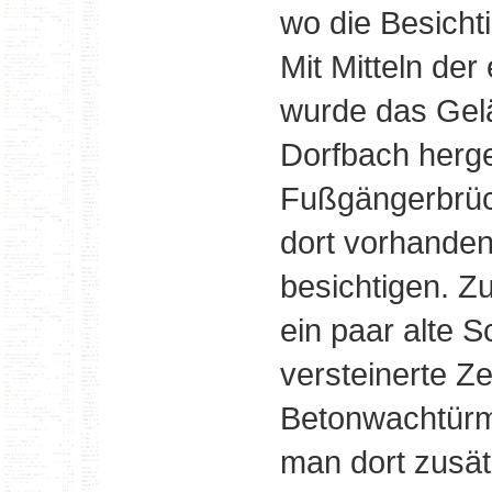
wo die Besichti
Mit Mitteln de
wurde das Gel
Dorfbach herger
Fußgängerbrück
dort vorhanden
besichtigen. Z
ein paar alte S
versteinerte Z
Betonwachtürme
man dort zusät