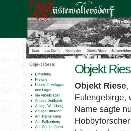
Start
das Dorf »
Kleinbahn
Objekt Riese
Eulengebirg
Objekt Riese:
Objekt Ries
Einleitung
Historie
Objekt Riese
,
Übersicht Anlagen
und Lager
Eulengebirge, 
die Arbeitslager
Anlage Dorfbach
Anlage Wolfsberg
Name sagte nur
Anlage Oberdorf
Anl. Ramenberg
Hobbyforschern
Anl. Falkenberg
Anl. Säuferhöhen