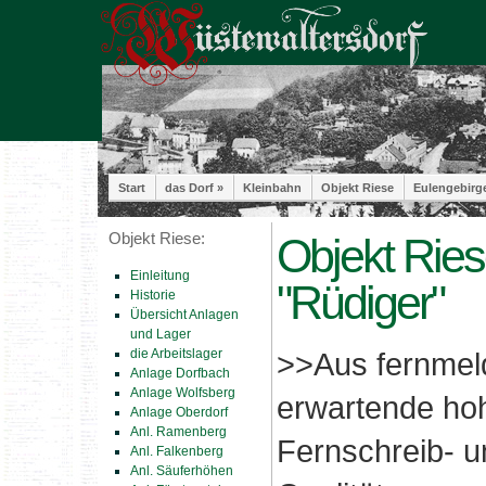
Start
das Dorf »
Kleinbahn
Objekt Riese
Eulengebirg
Objekt Riese:
Objekt Ries
Einleitung
"Rüdiger"
Historie
Übersicht Anlagen
und Lager
die Arbeitslager
>>Aus fernmeld
Anlage Dorfbach
Anlage Wolfsberg
erwartende ho
Anlage Oberdorf
Anl. Ramenberg
Fernschreib- u
Anl. Falkenberg
Anl. Säuferhöhen