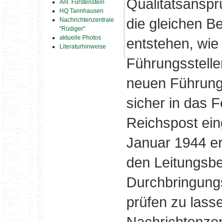
Qualitätsanspr
Anl. Fürstenstein
HQ Tannhausen
die gleichen 
Nachrichtenzentrale
"Rüdiger"
aktuelle Photos
entstehen, wie 
Literaturhinweise
Führungsstelle
neuen Führungs
sicher in das 
Reichspost ei
Januar 1944 er
den Leitungsbe
Durchbringungs
prüfen zu lass
Nachrichtenzen