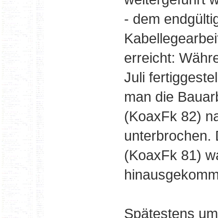
- dem endgülti
Kabellegearbei
erreicht: Währ
Juli fertiggest
man die Bauarb
(KoaxFk 82) n
unterbrochen. 
(KoaxFk 81) wa
hinausgekomm
Spätestens um 