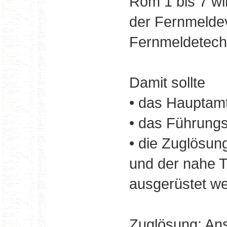
Röm 1 bis 7 w
der Fernmelde
Fernmeldetechni
Damit sollte
• das Haupta
• das Führungs
• die Zuglösun
und der nahe T
ausgerüstet w
Zuglösung: Ans