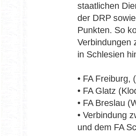
staatlichen Di
der DRP sowie
Punkten. So k
Verbindungen 
in Schlesien hi
• FA Freiburg,
• FA Glatz (Kl
• FA Breslau (
• Verbindung z
und dem FA Schw