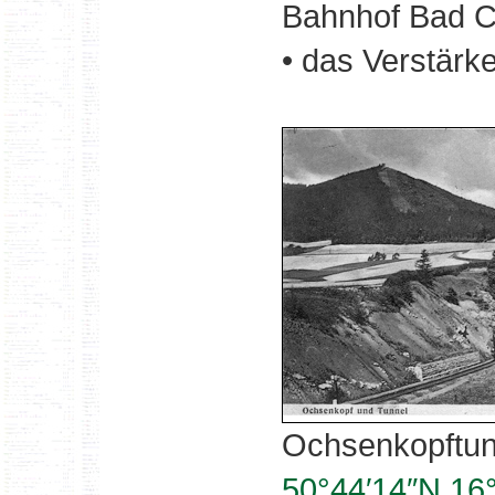
Bahnhof Bad C
• das Verstärk
Ochsenkopftun
50°44′14″N 16