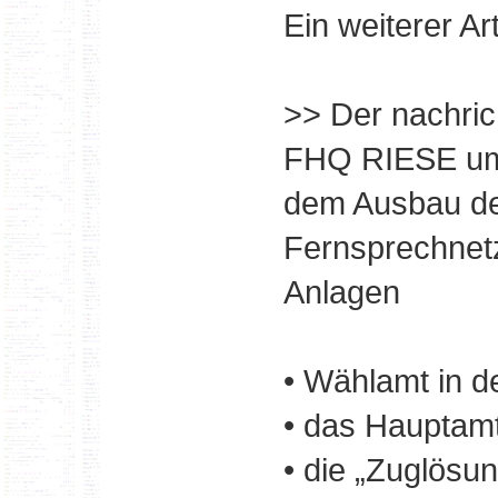
Ein weiterer Ar
>> Der nachric
FHQ RIESE um
dem Ausbau der
Fernsprechnetz
Anlagen
• Wählamt in d
• das Haupta
• die „Zuglösu