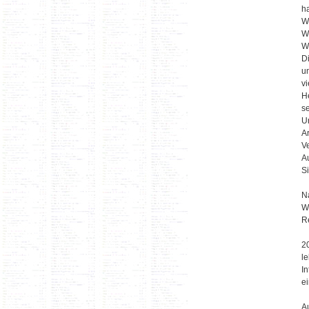
h
Wü
W
Wo
Di
u
v
H
s
U
A
Ve
A
Si
Na
W
R
2
l
I
e
Au