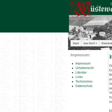
Start
das Dorf »
Kleinba
Impressum:
I
Impressum
D
Urheberrecht
E
Literatur
B
Links
po
Technisches
S
Datenschutz
p
V
h
s
E