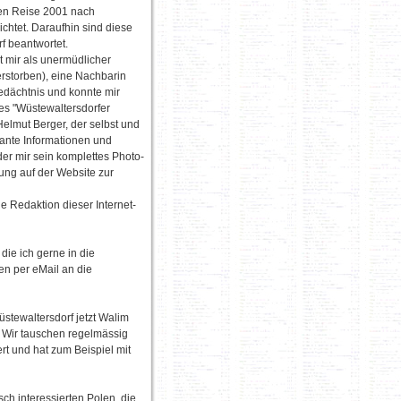
men Reise 2001 nach
ichtet. Daraufhin sind diese
f beantwortet.
t mir als unermüdlicher
erstorben), eine Nachbarin
edächtnis und konnte mir
es "Wüstewaltersdorfer
Helmut Berger, der selbst und
sante Informationen und
er mir sein komplettes Photo-
ng auf der Website zur
 Redaktion dieser Internet-
die ich gerne in die
n per eMail an die
stewaltersdorf jetzt Walim
. Wir tauschen regelmässig
rt und hat zum Beispiel mit
sch interessierten Polen, die