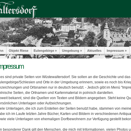
hn
Objekt Riese
Eulengebirge »
Umgebung »
Aktuelles
Impressum »
mpressum
ies sind private Seiten von Wüstewaltersdorf. Sie sollen an die Geschichte und da
ulengebirge/Schlesien und Orte in der Umgebung erinnern, sowie es noch bis Kri
ezeichnungen und Ortsnamen nur in deutsch benutzt. - Jedoch gibt im Menü "Impr
lnische Seiten, die Ortnamen und Kartenmaterial in polnisch darstellen.
oweit bekannt, sind die Quellen von Texten und Bildern angegeben. Steht keine Qu
ersönlichen Unterlagen oder Aufzeichnungen.
iele Unterlagen, die ich zum Erstellen der Seiten benutzt habe, stammen von meine
abe ich im Laufe letzten Jahre Bücher, Karten und Bildern in verschiedenen Antiqu
owie viele Unterlagen von ehemaligen Dorfbewohnern zur Verfügung gestellt bek
in besonderer Dank gilt den Menschen, die mich mit Informationen, vielen Photos u