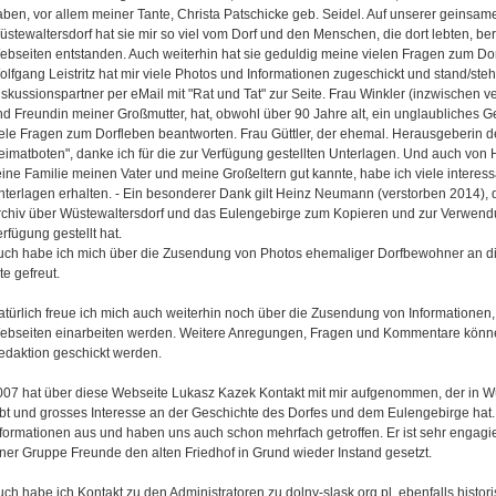
aben, vor allem meiner Tante, Christa Patschicke geb. Seidel. Auf unserer geinsa
stewaltersdorf hat sie mir so viel vom Dorf und den Menschen, die dort lebten, ber
ebseiten entstanden. Auch weiterhin hat sie geduldig meine vielen Fragen zum Dor
lfgang Leistritz hat mir viele Photos und Informationen zugeschickt und stand/steh
skussionspartner per eMail mit "Rat und Tat" zur Seite. Frau Winkler (inzwischen v
nd Freundin meiner Großmutter, hat, obwohl über 90 Jahre alt, ein unglaubliches G
iele Fragen zum Dorfleben beantworten. Frau Güttler, der ehemal. Herausgeberin d
eimatboten", danke ich für die zur Verfügung gestellten Unterlagen. Und auch von 
eine Familie meinen Vater und meine Großeltern gut kannte, habe ich viele interes
nterlagen erhalten. - Ein besonderer Dank gilt Heinz Neumann (verstorben 2014), d
rchiv über Wüstewaltersdorf und das Eulengebirge zum Kopieren und zur Verwendu
rfügung gestellt hat.
uch habe ich mich über die Zusendung von Photos ehemaliger Dorfbewohner an die
te gefreut.
türlich freue ich mich auch weiterhin noch über die Zusendung von Informationen, 
ebseiten einarbeiten werden. Weitere Anregungen, Fragen und Kommentare könne
edaktion geschickt werden.
007 hat über diese Webseite Lukasz Kazek Kontakt mit mir aufgenommen, der in Wü
ebt und grosses Interesse an der Geschichte des Dorfes und dem Eulengebirge hat
nformationen aus und haben uns auch schon mehrfach getroffen. Er ist sehr engagie
iner Gruppe Freunde den alten Friedhof in Grund wieder Instand gesetzt.
ch habe ich Kontakt zu den Administratoren zu dolny-slask.org.pl, ebenfalls histori