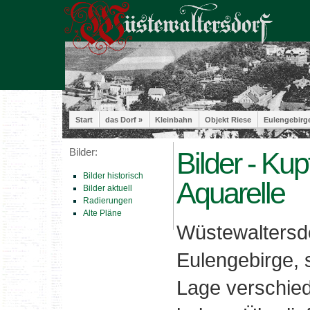
Start
das Dorf »
Kleinbahn
Objekt Riese
Eulengebirg
Bilder:
Bilder - Ku
Bilder historisch
Aquarelle
Bilder aktuell
Radierungen
Alte Pläne
Wüstewaltersdor
Eulengebirge, s
Lage verschie