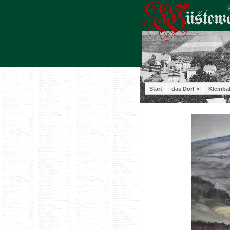
Start
das Dorf »
Kleinba