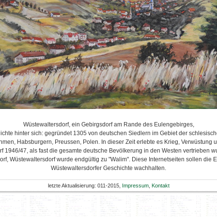
Wüstewaltersdorf, ein Gebirgsdorf am Rande des Eulengebirges,
ichte hinter sich: gegründet 1305 von deutschen Siedlern im Gebiet der schlesisch
en, Habsburgern, Preussen, Polen. In dieser Zeit erlebte es Krieg, Verwüstung u
rf 1946/47, als fast die gesamte deutsche Bevölkerung in den Westen vertrieben wur
rf, Wüstewaltersdorf wurde endgültig zu "Walim". Diese Internetseiten sollen die
Wüstewaltersdorfer Geschichte wachhalten.
letzte Aktualisierung: 011-2015,
Impressum
,
Kontakt