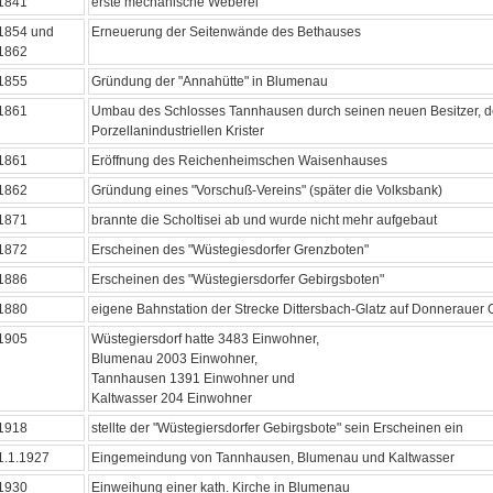
1841
erste mechanische Weberei
1854 und
Erneuerung der Seitenwände des Bethauses
1862
1855
Gründung der "Annahütte" in Blumenau
1861
Umbau des Schlosses Tannhausen durch seinen neuen Besitzer, 
Porzellanindustriellen Krister
1861
Eröffnung des Reichenheimschen Waisenhauses
1862
Gründung eines "Vorschuß-Vereins" (später die Volksbank)
1871
brannte die Scholtisei ab und wurde nicht mehr aufgebaut
1872
Erscheinen des "Wüstegiesdorfer Grenzboten"
1886
Erscheinen des "Wüstegiersdorfer Gebirgsboten"
1880
eigene Bahnstation der Strecke Dittersbach-Glatz auf Donnerauer
1905
Wüstegiersdorf hatte 3483 Einwohner,
Blumenau 2003 Einwohner,
Tannhausen 1391 Einwohner und
Kaltwasser 204 Einwohner
1918
stellte der "Wüstegiersdorfer Gebirgsbote" sein Erscheinen ein
1.1.1927
Eingemeindung von Tannhausen, Blumenau und Kaltwasser
1930
Einweihung einer kath. Kirche in Blumenau