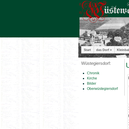
Start
das Dorf »
Kleinba
Wüstegiersdorf:
U
Chronik
Kirche
Bilder
Oberwüstegiersdorf