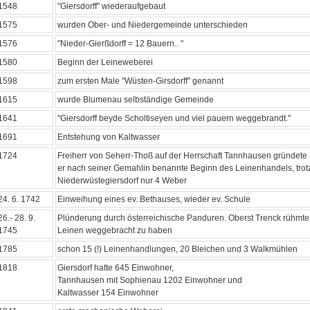
1548
"Giersdorff" wiederaufgebaut
1575
wurden Ober- und Niedergemeinde unterschieden
1576
"Nieder-Gierßdorff = 12 Bauern.. "
1580
Beginn der Leineweberei
1598
zum ersten Male "Wüsten-Girsdorff" genannt
1615
wurde Blumenau selbständige Gemeinde
1641
"Giersdorff beyde Scholtiseyen und viel pauern weggebrandt."
1691
Entstehung von Kaltwasser
1724
Freiherr von Seherr-Thoß auf der Herrschaft Tannhausen gründete
er nach seiner Gemahlin benannte Beginn des Leinenhandels, trot
Niederwüstegiersdorf nur 4 Weber
24. 6. 1742
Einweihung eines ev. Bethauses, wieder ev. Schule
26.- 28. 9.
Plünderung durch österreichische Panduren. Oberst Trenck rühmte 
1745
Leinen weggebracht zu haben
1785
schon 15 (!) Leinenhandlungen, 20 Bleichen und 3 Walkmühlen
1818
Giersdorf hatte 645 Einwohner,
Tannhausen mit Sophienau 1202 Einwohner und
Kaltwasser 154 Einwohner