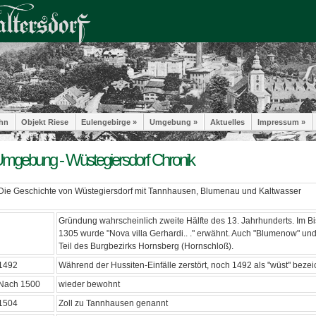
hn
Objekt Riese
Eulengebirge »
Umgebung »
Aktuelles
Impressum »
mgebung - Wüstegiersdorf Chronik
Die Geschichte von Wüstegiersdorf mit Tannhausen, Blumenau und Kaltwasser
Gründung wahrscheinlich zweite Hälfte des 13. Jahrhunderts. Im Bi
1305 wurde "Nova villa Gerhardi.. ." erwähnt. Auch "Blumenow" un
Teil des Burgbezirks Hornsberg (Hornschloß).
1492
Während der Hussiten-Einfälle zerstört, noch 1492 als "wüst" bezei
Nach 1500
wieder bewohnt
1504
Zoll zu Tannhausen genannt