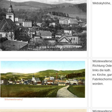
Webskyhöhe,
Wüstewaltersd
Richtung Oste
links die kath
ev. Kirche, ga
Fabrikschornst
worden.
Wüstewaltersd