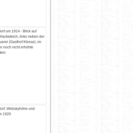
orf um 1914 - Blick auf
Hacketeich, links neben der
uerei (Gasthof Klesse), im
er noch nicht erhöhte
tein
dorf, Webskyhöhe und
um 1920