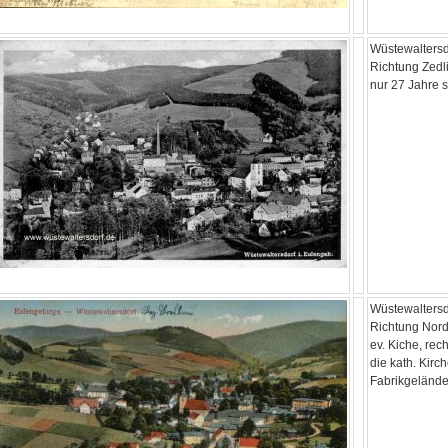
Wüstewaltersd
Richtung Zedli
nur 27 Jahre 
Wüstewaltersd
Richtung Nord
ev. Kiche, rec
die kath. Kirc
Fabrikgeländ