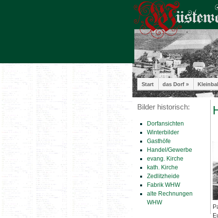
Start
das Dorf »
Kleinba
Bilder historisch:
H
Dorfansichten
Winterbilder
Gasthöfe
Handel/Gewerbe
evang. Kirche
kath. Kirche
Zedlitzheide
Fabrik WHW
alte Rechnungen
WHW
Pa
E