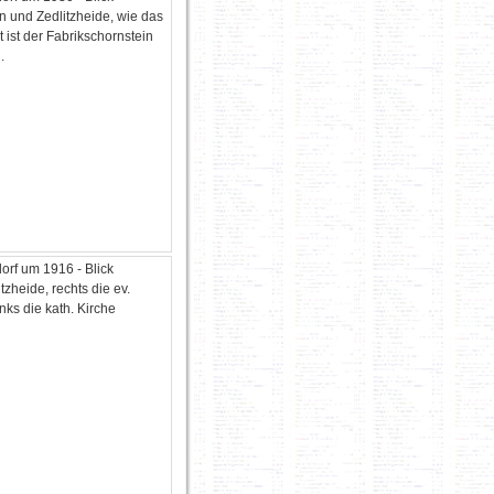
n und Zedlitzheide, wie das
zt ist der Fabrikschornstein
.
orf um 1916 - Blick
tzheide, rechts die ev.
inks die kath. Kirche