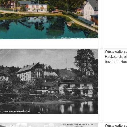
Wüstewalters
Hacketeich, ei
bevor der Hac
Wüstewaltersdo