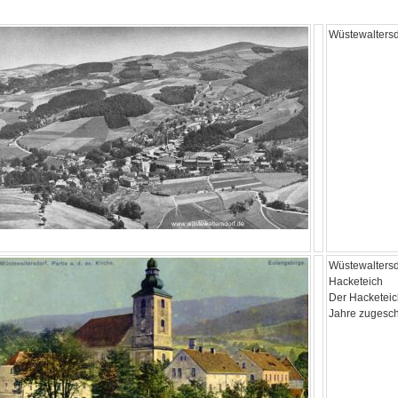
Wüstewaltersd
Wüstewaltersd
Hacketeich
Der Hacketeic
Jahre zugesch