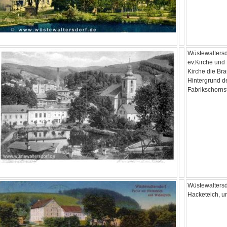
Wüstewaltersd
ev.Kirche und 
Kirche die Bra
Hintergrund d
Fabrikschorns
Wüstewalters
Hacketeich, 