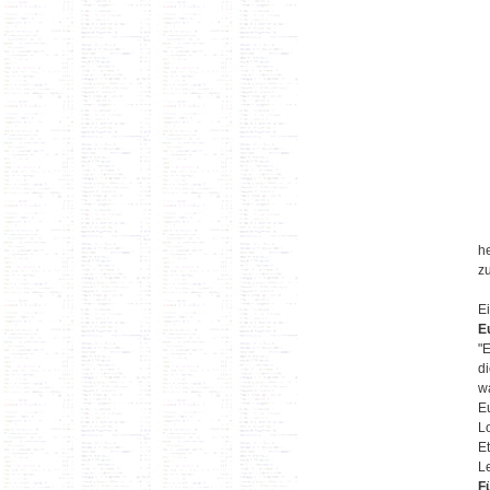
a
h
z
E
E
"
di
w
E
L
Et
L
F