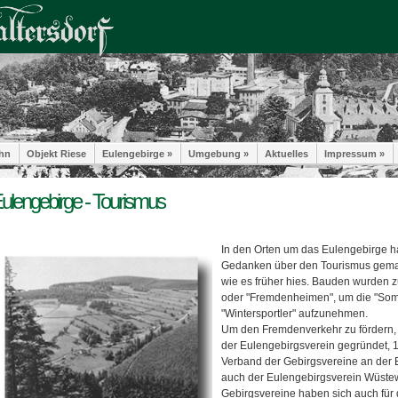
hn
Objekt Riese
Eulengebirge »
Umgebung »
Aktuelles
Impressum »
ulengebirge - Tourismus
In den Orten um das Eulengebirge ha
Gedanken über den Tourismus gema
wie es früher hies. Bauden wurden 
oder "Fremdenheimen", um die "Som
"Wintersportler" aufzunehmen.
Um den Fremdenverkehr zu fördern,
der Eulengebirgsverein gegründet, 
Verband der Gebirgsvereine an der E
auch der Eulengebirgsverein Wüstew
Gebirgsvereine haben sich auch für