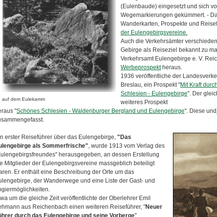
(Eulenbaude) eingesetzt und sich 
Wegemarkierungen gekümmert. - Dan
Wanderkarten, Prospekte und Reisef
der Eulengebirgsvereine.
Auch die Verkehrsämter verschieden
Gebirge als Reiseziel bekannt zu m
Verkehrsamt Eulengebirge e. V. Re
Werbeprospekt
heraus.
1936 veröffentliche der Landesverk
Breslau, ein Prospekt "
Mit Kraft dur
Schlesien - Eulengebirge
". Der gle
uf dem Eulekamm
weiteres Prospekt
eraus "
Schönes Schlesien - Waldenburger Bergland und Eulengebirge
". Diese und
usammengefasst.
in erster Reiseführer über das Eulengebirge,
"Das
ulengebirge als Sommerfrische"
, wurde 1913 vom Verlag des
Eulengebirgsfreundes" herausgegeben, an dessen Erstellung
e Mitglieder der Eulengebirgsvereine massgeblich beteiligt
aren. Er enthält eine Beschreibung der Orte um das
ulengebirge, der Wanderwege und eine Liste der Gast- und
ogiermöglichkeiten.
wa um die gleiche Zeit veröffentlichte der Oberlehrer Emil
ehmann aus Reichenbach einen weiteren Reiseführer, "
Neuer
ührer durch das Eulengebirge und seine Vorberge
".