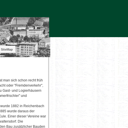
SiteMap
t man sich schon recht früh
cht oder "Fremdenverkehr",
zu Gast- und Logierhäusern
merfrischler" und
 wurde 1882 in Reichenbach
1885 wurde daraus der
ule. Einer dieser Vereine war
altersdorf. Die
 den Bau zusätzlicher Bauden