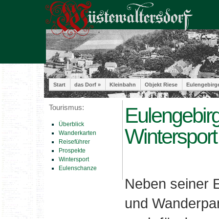
Start
das Dorf »
Kleinbahn
Objekt Riese
Eulengebirg
Tourismus:
Eulengebirg
Überblick
Wintersport
Wanderkarten
Reiseführer
Prospekte
Wintersport
Eulenschanze
Neben seiner E
und Wanderpar