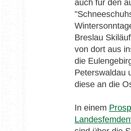
auch für den 
"Schneeschuhsp
Wintersonntag
Breslau Skiläu
von dort aus i
die Eulengebir
Peterswaldau u
diese an die O
In einem
Prosp
Landesfemdenv
sind über die 