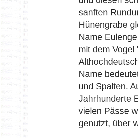
sanften Rundu
Hünengrabe gl
Name Eulengebi
mit dem Vogel "
Althochdeutsc
Name bedeutet 
und Spalten. A
Jahrhunderte E
vielen Pässe w
genutzt, über w