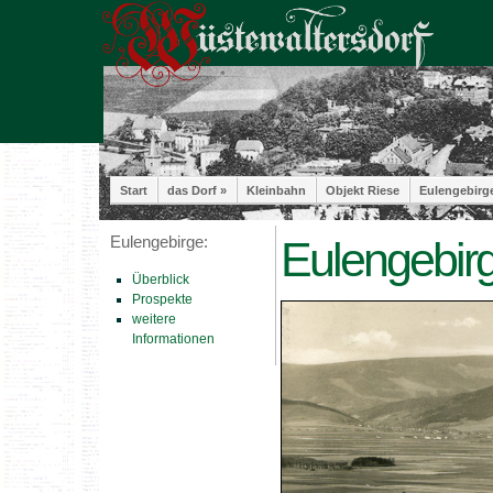
Start
das Dorf »
Kleinbahn
Objekt Riese
Eulengebirg
Eulengebirge:
Eulengebirg
Überblick
Prospekte
weitere
Informationen