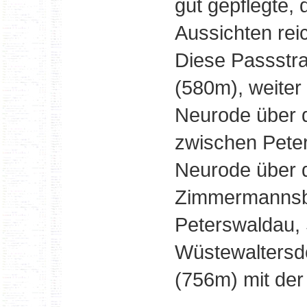
gut gepflegte,
Aussichten rei
Diese Passstra
(580m), weiter
Neurode über d
zwischen Pete
Neurode über d
Zimmermannsba
Peterswaldau, 
Wüstewaltersdo
(756m) mit der