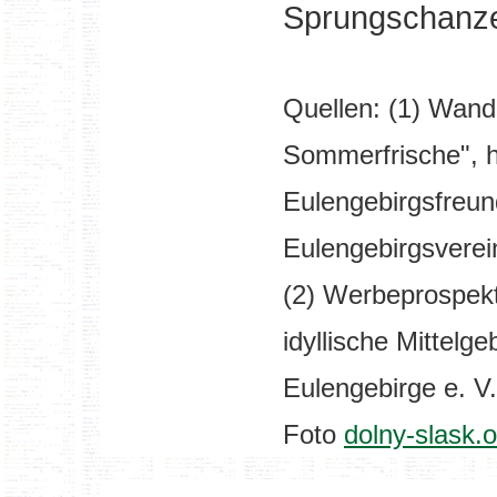
Sprungschanze
Quellen: (1) Wand
Sommerfrische", 
Eulengebirgsfreun
Eulengebirgsverei
(2) Werbeprospek
idyllische Mittel
Eulengebirge e. V
Foto
dolny-slask.o