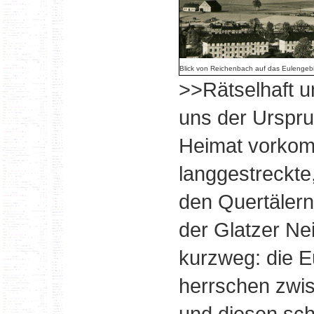
Blick von Reichenbach auf das Eulengebi
>>Rätselhaft u
uns der Urspru
Heimat vorkom
langgestreckt
den Quertälern
der Glatzer Ne
kurzweg: die 
herrschen zwi
und diesen sc