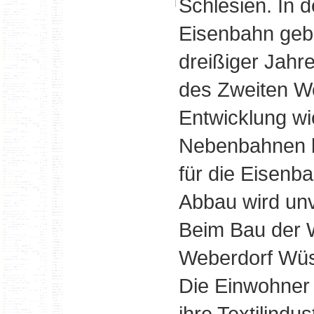
Schlesien. In d
Eisenbahn gebau
dreißiger Jahr
des Zweiten Wel
Entwicklung wi
Nebenbahnen be
für die Eisenba
Abbau wird unv
Beim Bau der W
Weberdorf Wüst
Die Einwohner 
ihre Textilindu