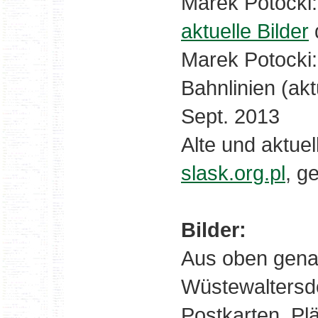
Marek Potocki:
aktuelle Bilder
Marek Potocki
Bahnlinien (ak
Sept. 2013
Alte und aktue
slask.org.pl
, g
Bilder:
Aus oben gena
Wüstewaltersd
Postkarten, Pl