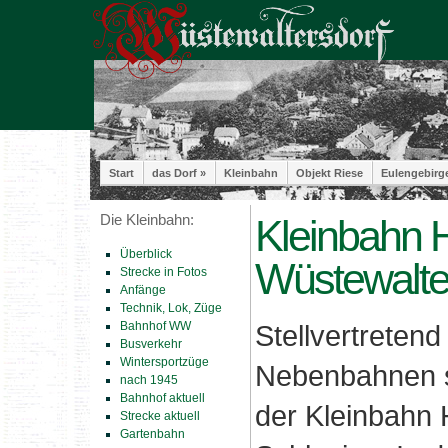
Start
das Dorf »
Kleinbahn
Objekt Riese
Eulengebirg
Die Kleinbahn:
Kleinbahn H
Überblick
Wüstewalter
Strecke in Fotos
Anfänge
Technik, Lok, Züge
Bahnhof WW
Stellvertretend
Busverkehr
Wintersportzüge
Nebenbahnen st
nach 1945
Bahnhof aktuell
der Kleinbahn 
Strecke aktuell
Gartenbahn