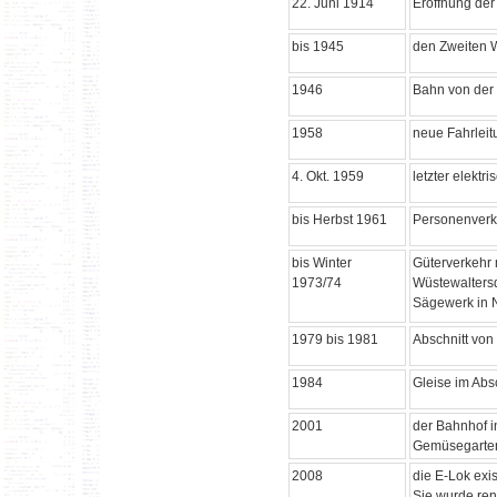
22. Juni 1914
Eröffnung der
bis 1945
den Zweiten W
1946
Bahn von der
1958
neue Fahrleit
4. Okt. 1959
letzter elekt
bis Herbst 1961
Personenverke
bis Winter
Güterverkehr 
1973/74
Wüstewaltersd
Sägewerk in N
1979 bis 1981
Abschnitt von
1984
Gleise im Abs
2001
der Bahnhof i
Gemüsegarten;
2008
die E-Lok exis
Sie wurde ren