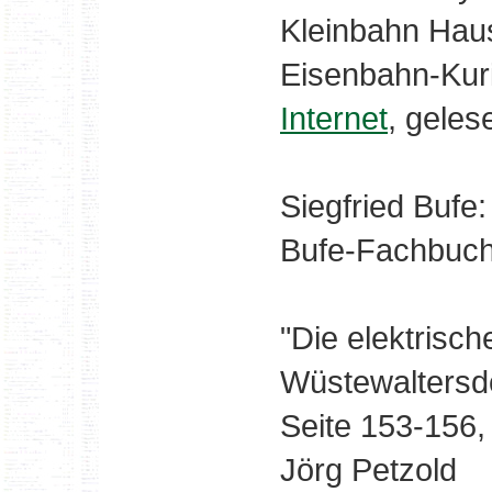
Kleinbahn Haus
Eisenbahn-Kuri
Internet
, geles
Siegfried Bufe
Bufe-Fachbuchv
"Die elektrisc
Wüstewaltersdo
Seite 153-156,
Jörg Petzold