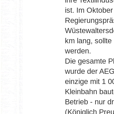
ist. Im Oktobe
Regierungspräs
Wüstewaltersdo
km lang, sollt
werden.
Die gesamte P
wurde der AEG 
einzige mit 1 0
Kleinbahn baut
Betrieb - nur
(Königlich Pre