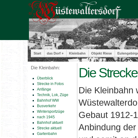
Start
das Dorf »
Kleinbahn
Objekt Riese
Eulengebirg
Die Kleinbahn:
Die Strecke
Überblick
Strecke in Fotos
Die Kleinbahn
Anfänge
Technik, Lok, Züge
Wüstewalterdo
Bahnhof WW
Busverkehr
Wintersportzüge
Gebaut 1912-1
nach 1945
Bahnhof aktuell
Anbindung der I
Strecke aktuell
Gartenbahn