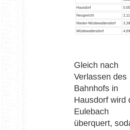
Hausdorf
0,0
Neugericht
2,1
Nieder-Wüstewaltersdorf
3,3
Wüstewaltersdorf
4,6
Gleich nach
Verlassen des
Bahnhofs in
Hausdorf wird 
Eulebach
überquert, so