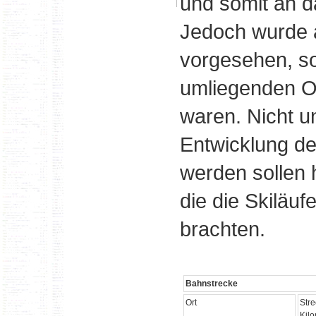
und somit an d
Jedoch wurde 
vorgesehen, so
umliegenden O
waren. Nicht u
Entwicklung d
werden sollen h
die die Skiläu
brachten.
Bahnstrecke
Ort
Str
Kil