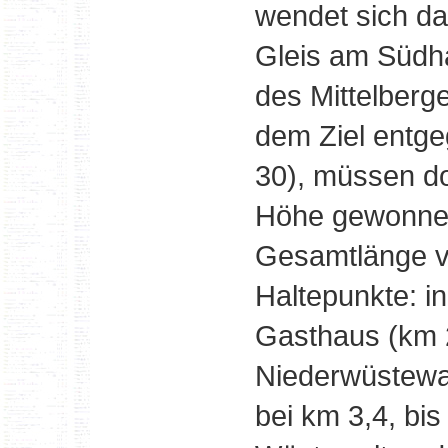
wendet sich d
Gleis am Südh
des Mittelberg
dem Ziel entgeg
30), müssen do
Höhe gewonnen
Gesamtlänge v
Haltepunkte: i
Gasthaus (km 2
Niederwüstewal
bei km 3,4, bis