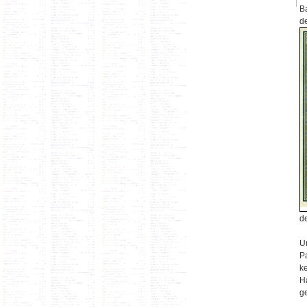
B
d
d
Ur
Pa
k
H
g