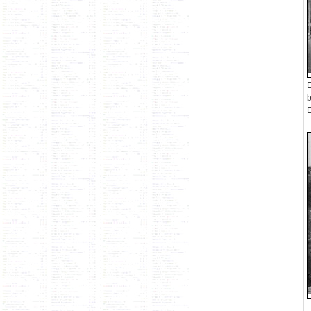
E
b
E