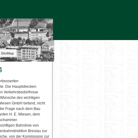
SiteMap
4
erbesserten
ete. Die Hauptstrecken
nen Verkehrsbedürfnisse
e Wünsche des wichtigen
& Wiesen GmbH befand, nicht
 die Frage nach dem Bau
kanten H. E. Wiesen, dem
Tschammer.
künftigen Bahnlinie von
enbahndirektion Breslau zur
liche, von der Kommission zur