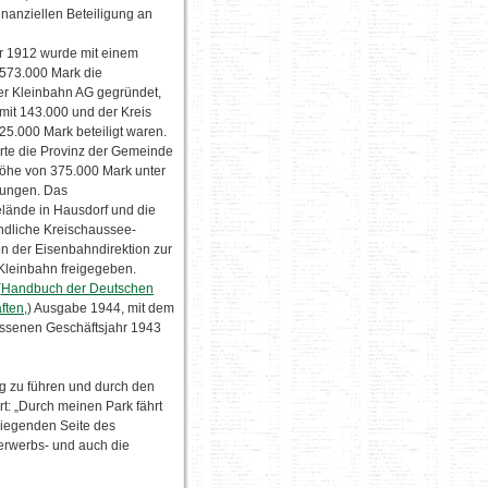
nanziellen Beteiligung an
 1912 wurde mit einem
 573.000 Mark die
er Kleinbahn AG gegründet,
mit 143.000 und der Kreis
5.000 Mark beteiligt waren.
te die Provinz der Gemeinde
Höhe von 375.000 Mark unter
gungen. Das
lände in Hausdorf und die
indliche Kreischaussee-
n der Eisenbahndirektion zur
leinbahn freigegeben.
(
Handbuch der Deutschen
ften,
) Ausgabe 1944, mit dem
ossenen Geschäftsjahr 1943
ng zu führen und durch den
rt: „Durch meinen Park fährt
liegenden Seite des
erwerbs- und auch die