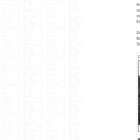
I
s
v
E
D
Ba
Sc
D