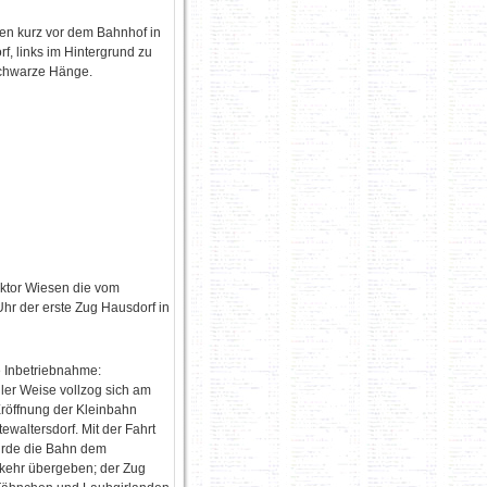
ten kurz vor dem Bahnhof in
f, links im Hintergrund zu
chwarze Hänge.
ektor Wiesen die vom
Uhr der erste Zug Hausdorf in
e Inbetriebnahme:
ller Weise vollzog sich am
Eröffnung der Kleinbahn
ewaltersdorf. Mit der Fahrt
urde die Bahn dem
rkehr übergeben; der Zug