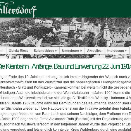
hn
Objekt Riese
Eulengebirge »
Umgebung »
Aktuelles
Impressum »
ie Kleinbahn - Anfänge, Bau und Einweihung 22. Juni 191
egen Ende des 19. Jahrhunderts ergab sich immer dringender der Wunsch nach v
erkehrsverhältnissen für das Weistritztal und die naheliegenden Eulengebirgsgebi
ittersbach - Glatz und Königszelt - Kamenz konnten bei weitem nicht die gestiege
efriedigen. Auch die Inbetriebnahme der Weistritztalbahn im Jahre 1904 konnte di
ndustrieortes Wüstewaltersdorf, wo sich die große Textilfabrik Websky, Hartmann 
rfüllen. Bereits 1907 tauchte dank der Bemühungen des Kaufmanns Theodor Böer
iner Stichbahn wieder auf. Der Hauptverdienst um die Initiative gebührt dem Fabri
egierungspräsidenten von Baumbach und seinem Nachfolger, dem Freiherm von 
m Jahre 1909 begann die Firma Alexander Rath (Breslau) mit der Projektierung der 
ausdorf nach Wüstewaltersdorf. In den folgenden Jahren wurde das Projekt der Eis
rüfung vorgelegt, und letztendlich konnte der Kreis Waldenburg durch eine ausführ