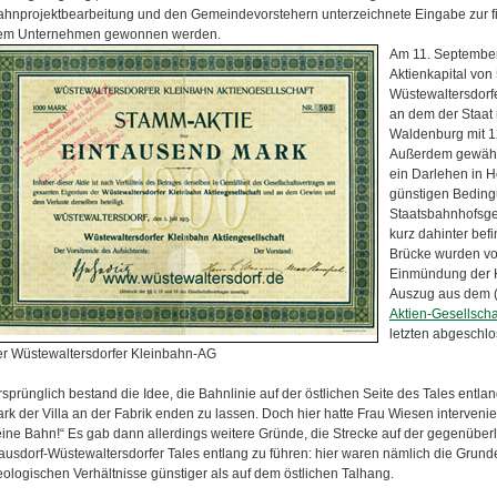
ahnprojektbearbeitung und den Gemeindevorstehern unterzeichnete Eingabe zur fi
em Unternehmen gewonnen werden.
Am 11. September
Aktienkapital von
Wüstewaltersdorf
an dem der Staat 
Waldenburg mit 12
Außerdem gewähr
ein Darlehen in 
günstigen Bedin
Staatsbahnhofsge
kurz dahinter bef
Brücke wurden vo
Einmündung der K
Auszug aus dem 
Aktien-Gesellscha
letzten abgeschl
er Wüstewaltersdorfer Kleinbahn-AG
sprünglich bestand die Idee, die Bahnlinie auf der östlichen Seite des Tales entla
rk der Villa an der Fabrik enden zu lassen. Doch hier hatte Frau Wiesen intervenie
eine Bahn!“ Es gab dann allerdings weitere Gründe, die Strecke auf der gegenüber
ausdorf-Wüstewaltersdorfer Tales entlang zu führen: hier waren nämlich die Grund
eologischen Verhältnisse günstiger als auf dem östlichen Talhang.