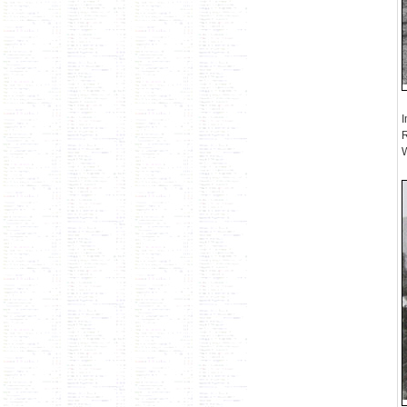
I
R
W