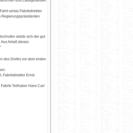
 Fähnchen und Laubgirlanden
Fahrt verlas Fabrikdirektor
m Regierungspräsidenten
ochrufen setzte sich der gut
. Aus Anlaß dieses
“
en des Dorfes vor dem ersten
hen:
, Fabrikdirektor Ernst
 Fabrik-Teilhaber Hans Carl