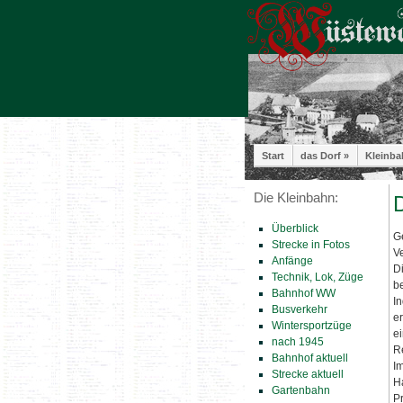
Start
das Dorf »
Kleinba
Die Kleinbahn:
D
Überblick
G
Strecke in Fotos
V
Anfänge
D
Technik, Lok, Züge
b
Bahnhof WW
I
Busverkehr
e
Wintersportzüge
e
nach 1945
R
Bahnhof aktuell
I
Strecke aktuell
H
Gartenbahn
P