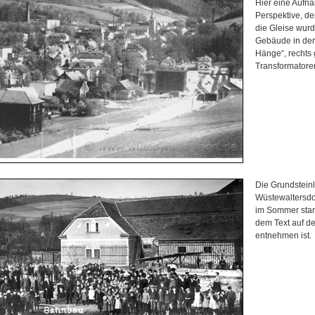
Hier eine Aufn
Perspektive, de
die Gleise wurd
Gebäude in der 
Hänge“, rechts
Transformator
Die Grundstein
Wüstewaltersdor
im Sommer sta
dem Text auf de
entnehmen ist.