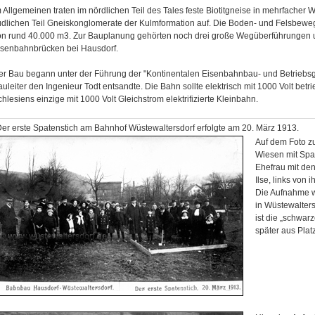
m Allgemeinen traten im nördlichen Teil des Tales feste Biotitgneise in mehrfacher
üdlichen Teil Gneiskonglomerate der Kulmformation auf. Die Boden- und Felsbew
on rund 40.000 m3. Zur Bauplanung gehörten noch drei große Wegüberführungen u
isenbahnbrücken bei Hausdorf.
er Bau begann unter der Führung der "Kontinentalen Eisenbahnbau- und Betriebsges
uleiter den Ingenieur Todt entsandte. Die Bahn sollte elektrisch mit 1000 Volt bet
hlesiens einzige mit 1000 Volt Gleichstrom elektrifizierte Kleinbahn.
er erste Spatenstich am Bahnhof Wüstewaltersdorf erfolgte am 20. März 1913.
Auf dem Foto z
Wiesen mit Spat
Ehefrau mit den
Ilse, links von 
Die Aufnahme 
in Wüstewalters
ist die „schwar
später aus Pla