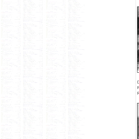
D
R
R