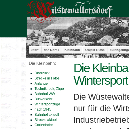
Start
das Dorf »
Kleinbahn
Objekt Riese
Eulengebirg
Die Kleinbahn:
Die Kleinba
Überblick
Wintersport
Strecke in Fotos
Anfänge
Technik, Lok, Züge
Bahnhof WW
Die Wüstewalte
Busverkehr
Wintersportzüge
nur für die Wir
nach 1945
Bahnhof aktuell
Industriebetri
Strecke aktuell
Gartenbahn