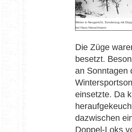
Winter in Neugericht; Sonderzug mit Dop
bei Haus Hanschmann
Die Züge waren
besetzt. Beson
an Sonntagen 
Wintersportso
einsetzte. Da 
heraufgekeucht
dazwischen ei
Doppel-Loks v