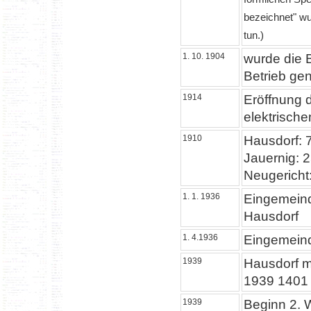
bezeichnet" wu
tun.)
1. 10. 1904
wurde die 
Betrieb ge
1914
Eröffnung 
elektrische
1910
Hausdorf: 
Jauernig: 
Neugericht
1. 1. 1936
Eingemeind
Hausdorf
1. 4.1936
Eingemeind
1939
Hausdorf m
1939 1401
1939
Beginn 2. W