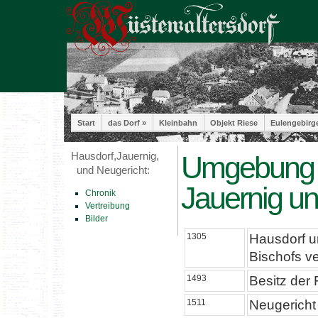
Start
das Dorf »
Kleinbahn
Objekt Riese
Eulengebirg
Hausdorf,Jauernig,
Umgebung -
und Neugericht:
Jauernig un
Chronik
Vertreibung
Bilder
1305
Hausdorf u
Bischofs v
1493
Besitz der 
1511
Neugericht 