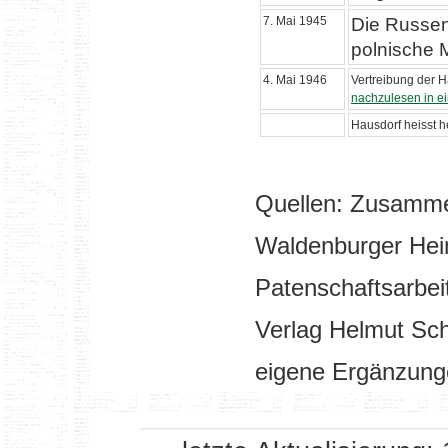
7. Mai 1945
Die Russen 
polnische M
4. Mai 1946
Vertreibung der H
nachzulesen in e
Hausdorf heisst h
Quellen: Zusamm
Waldenburger Hei
Patenschaftsarbe
Verlag Helmut Sch
eigene Ergänzung