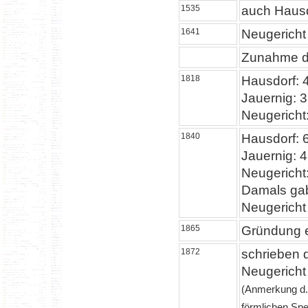
1535
auch Hausd
1641
Neugericht
Zunahme d
1818
Hausdorf: 
Jauernig: 
Neugericht
1840
Hausdorf: 
Jauernig: 
Neugericht
Damals gab
Neugericht
1865
Gründung e
1872
schrieben d
Neugericht
(Anmerkung d. 
förmlichen Spe