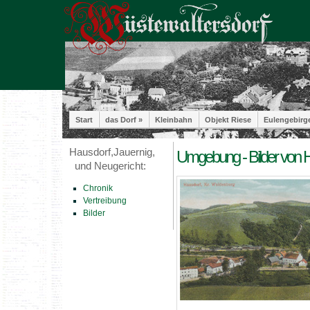
Start
das Dorf »
Kleinbahn
Objekt Riese
Eulengebirg
Hausdorf,Jauernig,
Umgebung - Bilder von H
und Neugericht:
Chronik
Vertreibung
Bilder