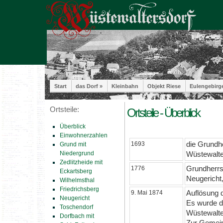
Start
das Dorf »
Kleinbahn
Objekt Riese
Eulengebirg
Ortsteile:
Ortsteile - Überblick
Überblick
Einwohnerzahlen
die Grundh
1693
Grund mit
Niedergrund
Wüstewalte
Zedlitzheide mit
Grundherrs
1776
Eckartsberg
Neugericht,
Wilhelmsthal
Friedrichsberg
Auflösung
9. Mai 1874
Neugericht
Es wurde de
Toschendorf
Wüstewalte
Dorfbach mit
Zur Gemein