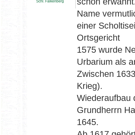
schon erwähnt
Schl. Falkenberg
Name vermutli
einer Scholtis
Ortsgericht
1575 wurde Neu
Urbarium als a
Zwischen 1633 
Krieg).
Wiederaufbau 
Grundherrn Ha
1645.
Ab 1617 gehör