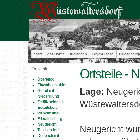
Start
das Dorf »
Kleinbahn
Objekt Riese
Eulengebirg
Ortsteile:
Ortsteile - 
Überblick
Einwohnerzahlen
Lage:
Neugeric
Grund mit
Niedergrund
Wüstewaltersdo
Zedlitzheide mit
Eckartsberg
Wilhelmsthal
Friedrichsberg
Neugericht
Neugericht wur
Toschendorf
Dorfbach mit