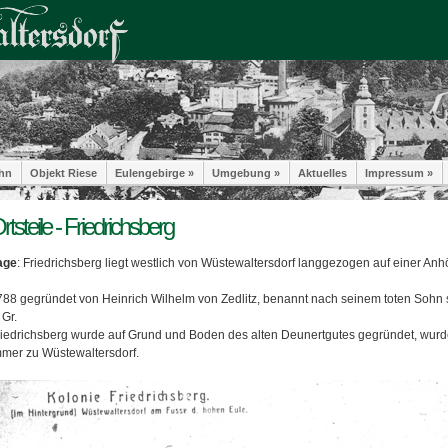
hn
Objekt Riese
Eulengebirge »
Umgebung »
Aktuelles
Impressum »
rtsteile - Friedrichsberg
age
: Friedrichsberg liegt westlich von Wüstewaltersdorf langgezogen auf einer Anh
788 gegründet von Heinrich Wilhelm von Zedlitz, benannt nach seinem toten Sohn 
 Gr.
riedrichsberg wurde auf Grund und Boden des alten Deunertgutes gegründet, wurd
mmer zu Wüstewaltersdorf.