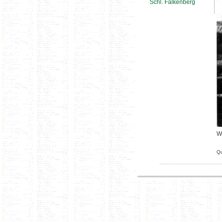
Schl. Falkenberg
W
Qu