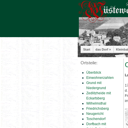
Start
das Dorf »
Kleinba
Ortsteile:
O
Überblick
L
Einwohnerzahlen
Grund mit
1
Niedergrund
d.
Zedlitzheide mit
F
Eckartsberg
i
Wilhelmsthal
Friedrichsberg
Neugericht
Toschendorf
Dorfbach mit