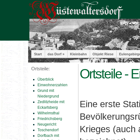
Start
das Dorf »
Kleinbahn
Objekt Riese
Eulengebirg
Ortsteile:
Ortsteile -
Überblick
Einwohnerzahlen
Grund mit
Niedergrund
Eine erste Stat
Zedlitzheide mit
Eckartsberg
Wilhelmsthal
Bevölkerungsrü
Friedrichsberg
Neugericht
Krieges (auch a
Toschendorf
Dorfbach mit