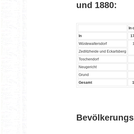
und 1880:
In 
In
1
Wüstewaltersdorf
Zedlitzheide und Eckartsberg
Toschendorf
Neugericht
Grund
Gesamt
Bevölkerungs