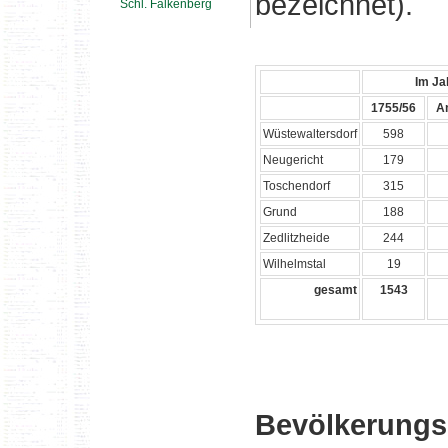
bezeichnet).
Schl. Falkenberg
Im Ja
1755/56
An
Wüstewaltersdorf
598
Neugericht
179
Toschendorf
315
Grund
188
Zedlitzheide
244
Wilhelmstal
19
gesamt
1543
Bevölkerungs