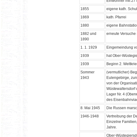
Einwohner mit 27
1855
eigene kath. Schu
1869
kath. Pfarrei
1880
eigene Bahnstati
1882 und
erneute Versuche
1890
1. 1. 1929
Eingemeindung vo
1939
hat Ober-Wüstegi
1939
Beginn 2. Weltkri
Sommer
(vermutlicher) Be
1943
Eulengebirge, zunä
von der Organisat
Wüstewaltersdorf 
Lager Nr. 4 (Ober
des Eisenbahnviad
8. Mai 1945
Die Russen marschi
1946-1948
Vertreibung der D
Einzelne Familien,
Jahre.
Ober-Wüstegiersdo