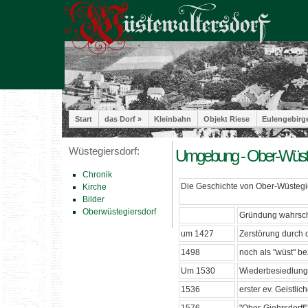
Start
das Dorf »
Kleinbahn
Objekt Riese
Eulengebirg
Wüstegiersdorf:
Umgebung - Ober-Wüsteg
Chronik
Die Geschichte von Ober-Wüstegi
Kirche
Bilder
Oberwüstegiersdorf
Gründung wahrsche
um 1427
Zerstörung durch 
1498
noch als "wüst" be
Um 1530
Wiederbesiedlung 
1536
erster ev. Geistli