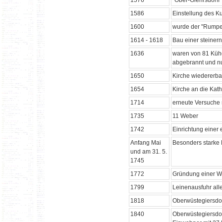
1576
"Ober-Giehrsdorff
1586
Einstellung des K
1600
wurde der "Rumpel
1614 - 1618
Bau einer steiner
1636
waren von 81 Kühe
abgebrannt und n
1650
Kirche wiedererba
1654
Kirche an die Kat
1714
erneute Versuche
1735
11 Weber
1742
Einrichtung einer
Anfang Mai
Besonders starke
und am 31. 5.
1745
1772
Gründung einer W
1799
Leinenausfuhr all
1818
Oberwüstegiersdo
1840
Oberwüstegiersdor