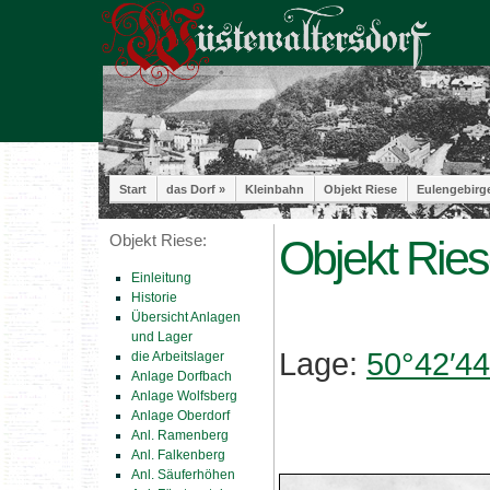
Start
das Dorf »
Kleinbahn
Objekt Riese
Eulengebirg
Objekt Riese:
Objekt Rie
Einleitung
Historie
Übersicht Anlagen
und Lager
Lage:
50°42′44
die Arbeitslager
Anlage Dorfbach
Anlage Wolfsberg
Anlage Oberdorf
Anl. Ramenberg
Anl. Falkenberg
Anl. Säuferhöhen