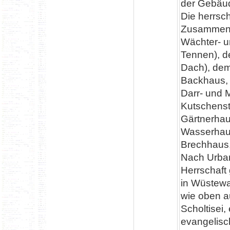
der Gebäu
Die herrsc
Zusammenst
Wächter- u
Tennen), d
Dach), de
Backhaus, 
Darr- und 
Kutschenst
Gärtnerhau
Wasserhaus
Brechhaus,
Nach Urbar
Herrschaft
in Wüstewa
wie oben a
Scholtisei,
evangelisc