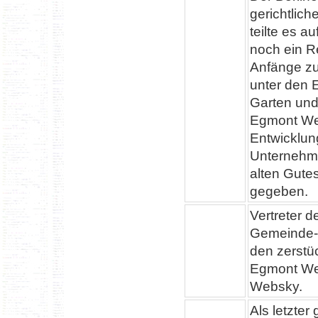
gerichtlich
teilte es a
noch ein Re
Anfänge zu
unter den 
Garten und
Egmont Web
Entwicklun
Unternehme
alten Gute
gegeben.
Vertreter 
Gemeinde-,
den zerstü
Egmont Web
Websky.
Als letzte