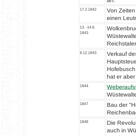
an.
17.2.1842
Von Zeiten
einen Leut
13. -14.6.
Wolkenbru
1843
Wüstewalte
Reichstaler
8.12.1843
Verkauf de
Hauptsteue
Hofebusch 
hat er aber
1844
Weberaufs
Wüstewalte
1847
Bau der "H
Reichenba
1848
Die Revolu
auch in Wü