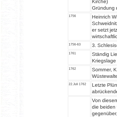
Kirche)
Gründung d
1756
Heinrich Wi
Schweidnit
er setzt je
wirtschaftl
1756-63
3. Schlesis
1761
Ständig Li
Kriegslage
1762
Sommer, K
Wüstewalte
22.Juli 1762
Letzte Plü
abrückende
Von diesem
die beiden 
gegenüber,