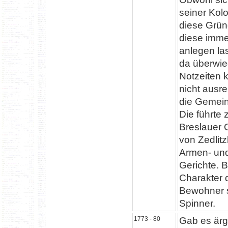
seiner Kol
diese Gründ
diese imme
anlegen las
da überwie
Notzeiten 
nicht ausr
die Gemein
Die führte
Breslauer 
von Zedlitz
Armen- und
Gerichte. B
Charakter 
Bewohner s
Spinner.
1773 - 80
Gab es ärg