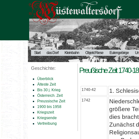
Start
das Dorf
Kleinbahn
Objekt Riese
Eulengebirge
U
Geschichte:
Preußische Zeit 1740-1
Überblick
Älteste Zeit
1740-42
1. Schlesis
Bis 30 j. Krieg
Österreich. Zeit
1742
Niederschle
Preussische Zeit
1900 bis 1958
größere Tei
Kriegszeit
dies brach
Kriegsende
Vertreibung
Zunächst d
Religionsa