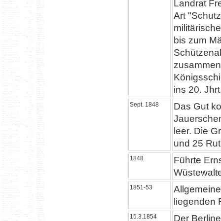
Landrat Fr
Art "Schut
militärisc
bis zum Mär
Schützenabt
zusammen u
Königsschi
ins 20. Jhrt
Sept. 1848
Das Gut ko
Jauerschen
leer. Die 
und 25 Rut
1848
Führte Erns
Wüstewalte
1851-53
Allgemeine
liegenden 
15.3.1854
Der Berlin