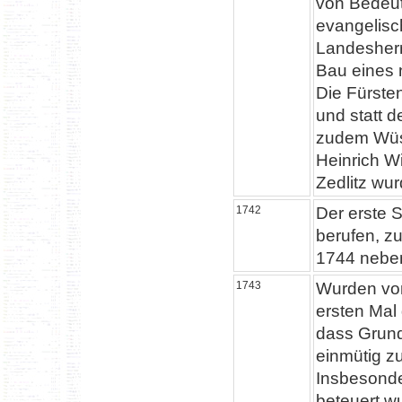
von Bedeut
evangelisc
Landesherr
Bau eines 
Die Fürste
und statt d
zudem Wüst
Heinrich Wi
Zedlitz wu
1742
Der erste 
berufen, zu
1744 neben
1743
Wurden von
ersten Mal
dass Grund
einmütig z
Insbesonde
beteuert wu