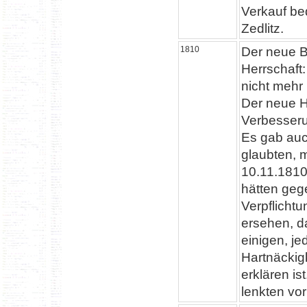
Verkauf be
Zedlitz.
1810
Der neue B
Herrschaft:
nicht mehr 
Der neue H
Verbesser
Es gab auc
glaubten, 
10.11.1810)
hätten geg
Verpflicht
ersehen, da
einigen, j
Hartnäckigk
erklären i
lenkten vo