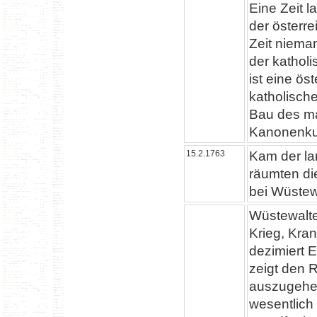
Eine Zeit 
der österre
Zeit niema
der kathol
ist eine ö
katholische
Bau des ma
Kanonenkug
15.2.1763
Kam der la
räumten die
bei Wüstew
Wüstewalter
Krieg, Kra
dezimiert 
zeigt den 
auszugehen
wesentlich