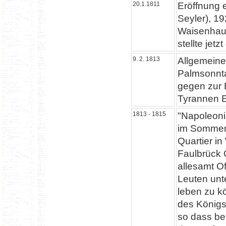
20.1.1811
Eröffnung 
Seyler), 19
Waisenhau
stellte jetz
9. 2. 1813
Allgemeine
Palmsonntag
gegen zur 
Tyrannen E
1813 - 1815
"Napoleoni
im Sommer 
Quartier in
Faulbrück 
allesamt O
Leuten unt
leben zu k
des Königs
so dass be