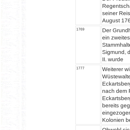
Regentscha
seiner Rei
August 176
1769
Der Grundh
ein zweite
Stammhalte
Sigmund, d
II. wurde
1777
Weiterer wi
Wüstewalte
Eckartsber
nach dem F
Eckartsber
bereits geg
eingezogen
Kolonien b
Obwohl sic