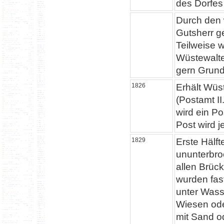
des Dorfes 
Durch den w
Gutsherr g
Teilweise 
Wüstewalter
gern Grundb
1826
Erhält Wüs
(Postamt II
wird ein Po
Post wird j
1829
Erste Hälf
ununterbr
allen Brück
wurden fa
unter Wass
Wiesen ode
mit Sand o