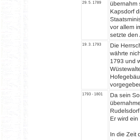
29. 5. 1789
übernahm s
Kapsdorf d
Staatsminis
vor allem 
setzte den
19. 3. 1793
Die Herrsc
währte nic
1793 und wu
Wüstewalte
Hofegebäud
vorgegeben,
1793 - 1801
Da sein Soh
übernahmen
Rudelsdorf
Er wird ein
In die Zeit