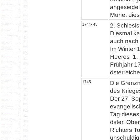
angesiedel
Mühe, die
1744- 45
2. Schlesis
Diesmal ka
auch nach 
Im Winter 
Heeres 1. B
Frühjahr 1
österreich
1745
Die Grenzn
des Kriege
Der 27. Se
evangelisc
Tag dieses
öster. Obe
Richters T
unschuldig