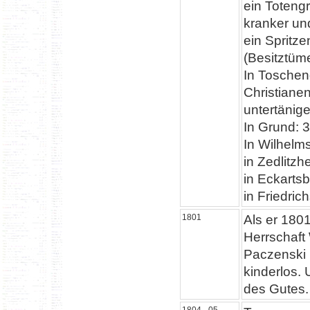
ein Toteng
kranker un
ein Spritz
(Besitztüme
In Toschend
Christiane
untertänig
In Grund: 
In Wilhelm
in Zedlitz
in Eckarts
in Friedri
1801
Als er 1801
Herrschaft 
Paczenski 
kinderlos. 
des Gutes. 