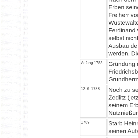
Erben sein
Freiherr vo
Wüstewalte
Ferdinand v
selbst nic
Ausbau der
werden. Di
Anfang 1788
Gründung e
Friedrichs
Grundherrn
12. 6. 1788
Noch zu se
Zedlitz (je
seinem Erb
Nutznießun
1789
Starb Heinr
seinen Auf