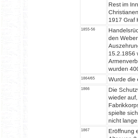
Rest im In
Christiane
1917 Graf 
1855-56
Handelsrüc
den Webern
Auszehrun
15.2.1856 
Armenverb
wurden 400
1864/65
Wurde die e
1866
Die Schutz
wieder auf,
Fabrikkorp
spielte sic
nicht lange
1867
Eröffnung e