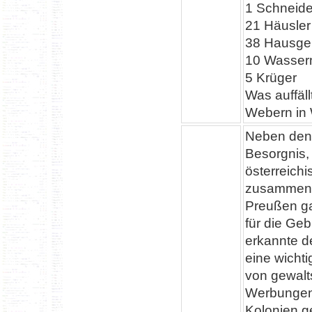
1 Schneide
21 Häusler
38 Hausgen
10 Wasserm
5 Krüger
Was auffäll
Webern in 
Neben den 
Besorgnis,
österreich
zusammen u
Preußen g
für die Geb
erkannte d
eine wichti
von gewalt
Werbungen 
Kolonien g