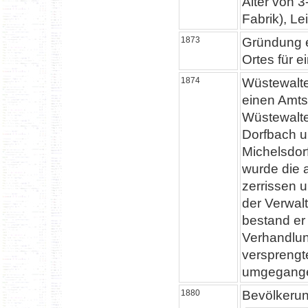
Alter von 
Fabrik), L
1873
Gründung e
Ortes für 
1874
Wüstewalte
einen Amts
Wüstewalte
Dorfbach u
Michelsdor
wurde die 
zerrissen 
der Verwalt
bestand er
Verhandlun
versprengt
umgegangen
1880
Bevölkeru