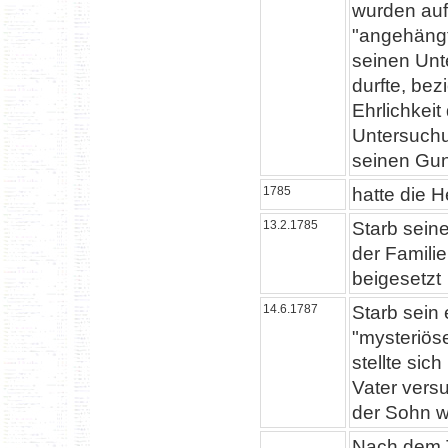
wurden auf
"angehängt"
seinen Unt
durfte, bez
Ehrlichkei
Untersuchu
seinen Gun
1785
hatte die 
13.2.1785
Starb sein
der Familie
beigesetzt
14.6.1787
Starb sein 
"mysteriöse
stellte sic
Vater vers
der Sohn wu
Nach dem T