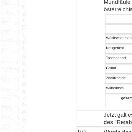
Mundfäule 
österreich
Wüstewaltersdo
Neugericht
Toschendorf
Grund
Zedlitzheide
Wilhelmstal
gesam
Jetzt galt 
des "Retab
1776