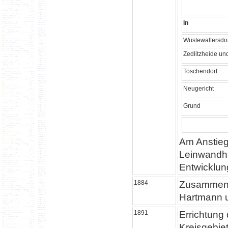
In
Wüstewaltersdo
Zedlitzheide un
Toschendorf
Neugericht
Grund
Am Anstieg
Leinwandhan
Entwicklung
1884
Zusammensc
Hartmann 
1891
Errichtung
Kreisgebie