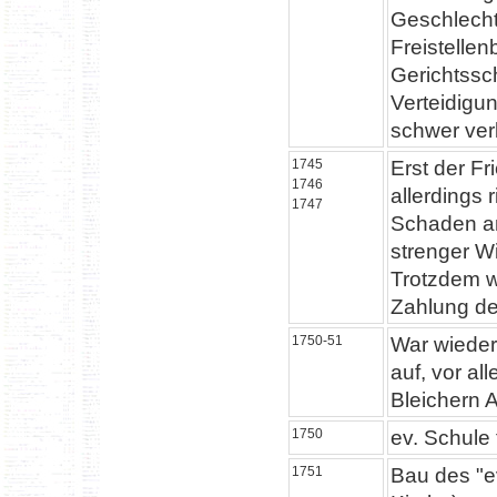
Geschlecht
Freistellen
Gerichtssch
Verteidigu
schwer verl
1745
Erst der F
1746
allerdings 
1747
Schaden a
strenger Wi
Trotzdem w
Zahlung de
1750-51
War wieder 
auf, vor a
Bleichern A
1750
ev. Schule
1751
Bau des "e