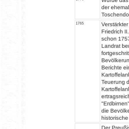
Wurde das 
der ehemal
Toschendor
1765
Verstärkter
Friedrich I
schon 1757
Landrat ber
fortgeschr
Bevölkerun
Berichte e
Kartoffela
Teuerung d
Kartoffelan
ertragsreic
"Erdbirnen
die Bevölk
historisch
Der Preußis