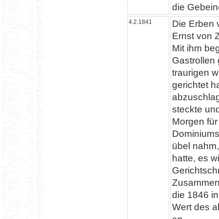
die Gebeine
4.2.1841
Die Erben 
Ernst von Z
Mit ihm beg
Gastrollen
traurigen w
gerichtet h
abzuschlag
steckte un
Morgen für
Dominiums 
übel nahm,
hatte, es 
Gerichtschr
Zusammenst
die 1846 i
Wert des a