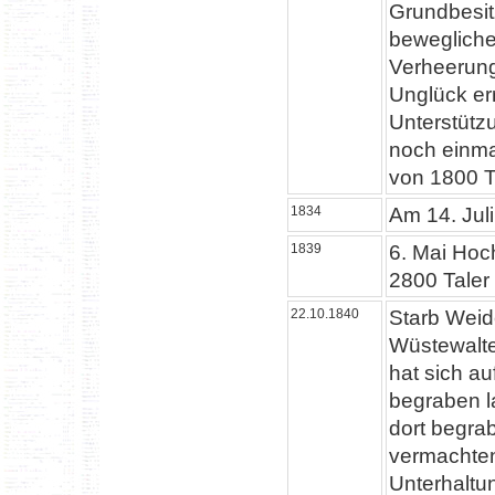
Grundbesitz
bewegliche
Verheerung
Unglück er
Unterstütz
noch einma
von 1800 T
1834
Am 14. Juli
1839
6. Mai Hoc
2800 Taler
22.10.1840
Starb Weide
Wüstewalte
hat sich a
begraben l
dort begrab
vermachten
Unterhaltu