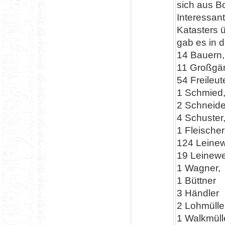
sich aus B
Interessant
Katasters 
gab es in 
14 Bauern,
11 Großgär
54 Freileut
1 Schmied
2 Schneide
4 Schuster
1 Fleischer
124 Leinewe
19 Leinewe
1 Wagner,
1 Büttner
3 Händler
2 Lohmülle
1 Walkmüll