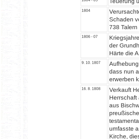
1804 - 05
Teuerung 
1804
Verursacht
Schaden vo
738 Talern 
1806 - 07
Kriegsjahre
der Grundhe
Härte die 
9. 10. 1807
Aufhebung 
dass nun a
erwerben k
16. 8. 1808
Verkauft He
Herrschaft 
aus Bischwi
preußische
testamenta
umfasste al
Kirche, die