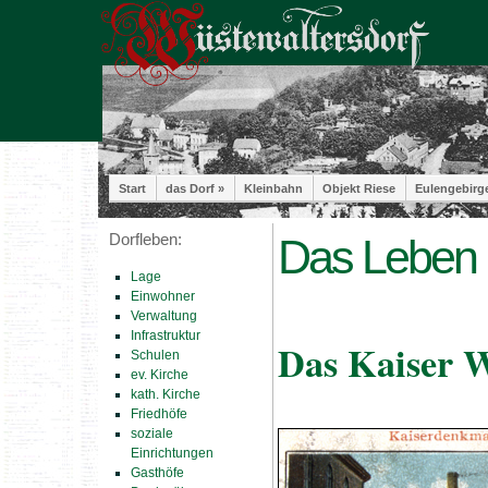
Start
das Dorf »
Kleinbahn
Objekt Riese
Eulengebirg
Dorfleben:
Das Leben 
Lage
Einwohner
Verwaltung
Infrastruktur
Das Kaiser 
Schulen
ev. Kirche
kath. Kirche
Friedhöfe
soziale
Einrichtungen
Gasthöfe