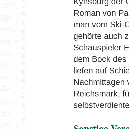
Kynsburg der 
Roman von Paul
man vom Ski-Cl
gehörte auch 
Schauspieler E
dem Bock des P
liefen auf Sch
Nachmittagen v
Reichsmark, fü
selbstverdient
Sonstige Ver