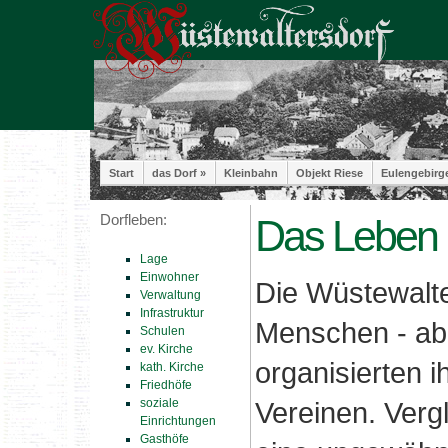
Start
das Dorf »
Kleinbahn
Objekt Riese
Eulengebirg
Dorfleben:
Das Leben i
Lage
Einwohner
Die Wüstewalter
Verwaltung
Infrastruktur
Menschen - abe
Schulen
ev. Kirche
organisierten ih
kath. Kirche
Friedhöfe
soziale
Vereinen. Vergl
Einrichtungen
Gasthöfe