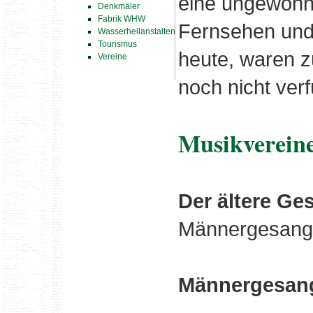
eine ungewöhnl
Denkmäler
Fabrik WHW
Fernsehen und
Wasserheilanstalten
Tourismus
heute, waren z
Vereine
noch nicht verf
Musikverein
Der ältere Ge
Männergesangv
Männergesang