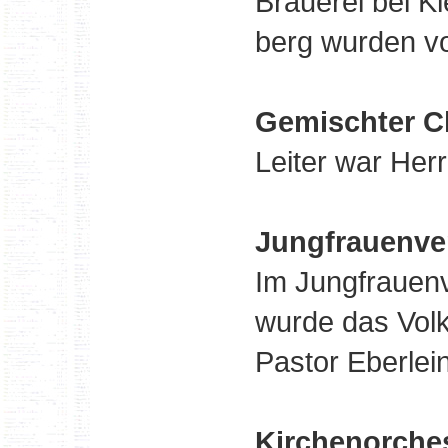
Brauerei bei K
berg wurden vo
Gemischter C
Leiter war Her
Jungfrauenve
Im Jungfrauen
wurde das Volks
Pastor Eberlein
Kirchenorche