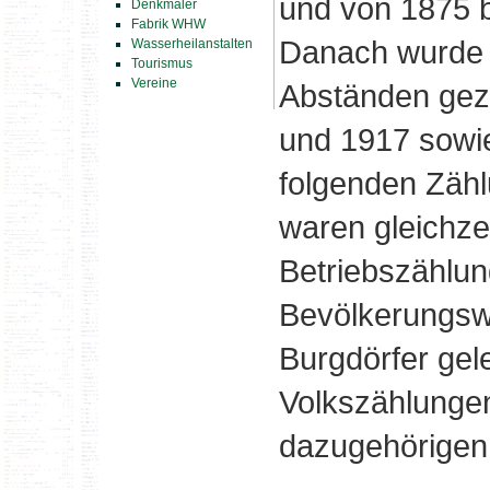
und von 1875 bi
Denkmäler
Fabrik WHW
Danach wurde 
Wasserheilanstalten
Tourismus
Vereine
Abständen gezä
und 1917 sowi
folgenden Zäh
waren gleichzei
Betriebszählu
Bevölkerungswi
Burgdörfer gelei
Volkszählungen
dazugehörigen 