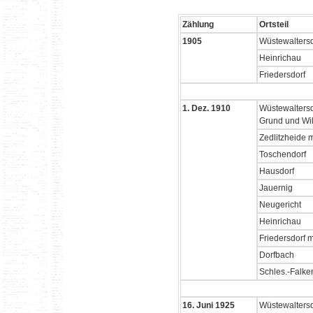
Zählung
Ortsteil
1905
Wüstewaltersd
Heinrichau
Friedersdorf
1. Dez. 1910
Wüstewaltersdo
Grund und Wil
Zedlitzheide m
Toschendorf
Hausdorf
Jauernig
Neugericht
Heinrichau
Friedersdorf m
Dorfbach
Schles.-Falke
16. Juni 1925
Wüstewaltersd