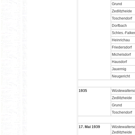
Grund
Zedlitzheide
Toschendorf
Dorfbach
Schles.-Falke
Heinrichau
Friedersdorf
Michelsdorf
Hausdorf
Jauernig
Neugericht
1935
Wüstewaltersd
Zedlitzheide
Grund
Toschendorf
17. Mai 1939
Wüstewaltersd
Zedlitzheide