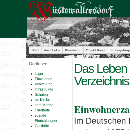
Start
das Dorf »
Kleinbahn
Objekt Riese
Eulengebirg
Dorfleben:
Das Leben 
Lage
Verzeichni
Einwohner
Verwaltung
Infrastruktur
Schulen
ev. Kirche
Einwohnerza
kath. Kirche
Friedhöfe
soziale
Im Deutschen 
Einrichtungen
Gasthöfe