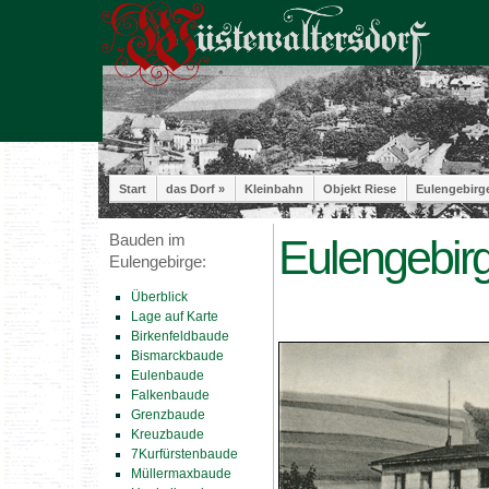
Start
das Dorf »
Kleinbahn
Objekt Riese
Eulengebirg
Bauden im
Eulengebir
Eulengebirge:
Überblick
Lage auf Karte
Birkenfeldbaude
Bismarckbaude
Eulenbaude
Falkenbaude
Grenzbaude
Kreuzbaude
7Kurfürstenbaude
Müllermaxbaude