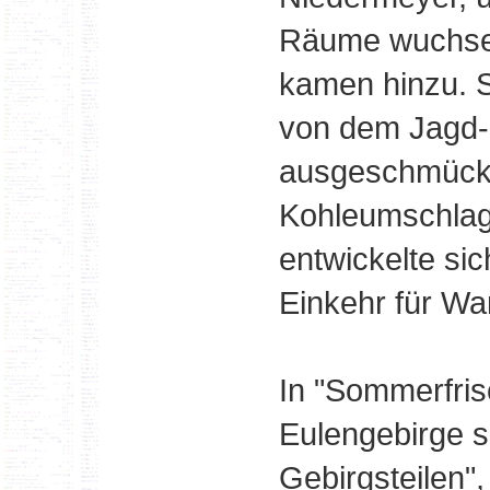
Räume wuchse
kamen hinzu. 
von dem Jagd-
ausgeschmückt
Kohleumschlagp
entwickelte si
Einkehr für Wa
In "Sommerfri
Eulengebirge 
Gebirgsteilen",