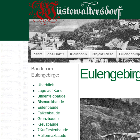
Start
das Dorf »
Kleinbahn
Objekt Riese
Eulengebirg
Bauden im
Eulengebirg
Eulengebirge:
Überblick
Lage auf Karte
Birkenfeldbaude
Bismarckbaude
Eulenbaude
Falkenbaude
Grenzbaude
Kreuzbaude
7Kurfürstenbaude
Müllermaxbaude