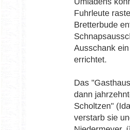
Umladens konnt
Fuhrleute rast
Bretterbude ent
Schnapsaussc
Ausschank ein
errichtet.
Das "Gasthaus
dann jahrzehnt
Scholtzen" (Id
verstarb sie un
Niedermeyer, 