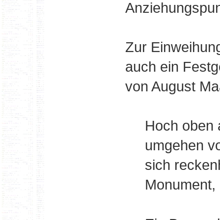
Anziehungspunk
Zur Einweihun
auch ein Festge
von August Maa
Hoch oben a
umgehen vo
sich recken
Monument, d