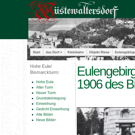
Start
das Dorf »
Kleinbahn
Objekt Riese
Eulengebirg
Hohe Eule/
Eulengebirg
Bismarckturm:
1906 des B
Hohe Eule
Alter Turm
Neuer Turm
Grundsteinlegung
Einweihung
Gedicht Einweihung
Alte Bilder
Neue Bilder