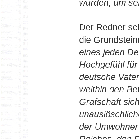
wurden, um se
Der Redner sch
die Grundsteinu
eines jeden De
Hochgefühl für
deutsche Vaterl
weithin den B
Grafschaft sic
unauslöschlic
der Umwohner 
Reiches, den 