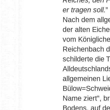
er tragen soll.
”
Nach dem allg
der alten Eiche
vom Königlich
Reichenbach di
schilderte die 
Alldeutschlan
allgemeinen Li
Bülow=Schweid
Name ziert”, b
Bodens, auf de