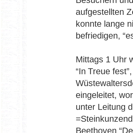
aufgestellten 
konnte lange n
befriedigen, “e
Mittags 1 Uhr 
“In Treue fest”,
Wüstewaltersdo
eingeleitet, w
unter Leitung 
=Steinkunzend
Beethoven “De