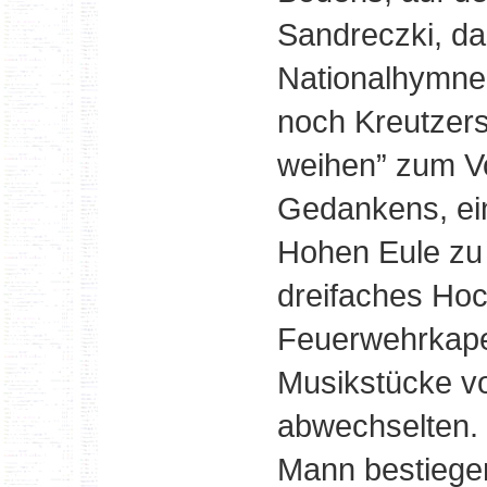
Sandreczki, da
Nationalhymne 
noch Kreutzers
weihen” zum Vo
Gedankens, ei
Hohen Eule zu
dreifaches Ho
Feuerwehrkapel
Musikstücke vo
abwechselten. 
Mann bestiegen