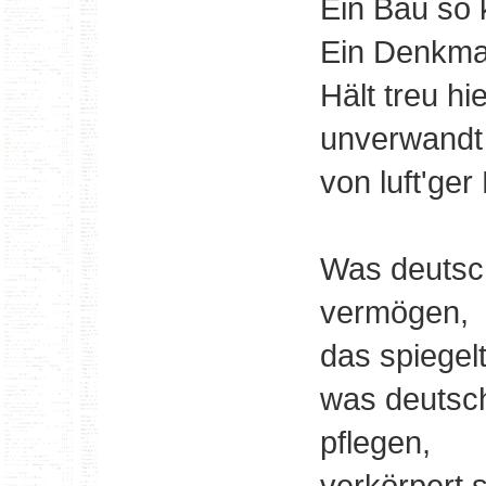
Ein Bau so 
Ein Denkmal
Hält treu h
unverwandt
von luft'ger
Was deutsc
vermögen,
das spiegel
was deutsch
pflegen,
verkörpert s