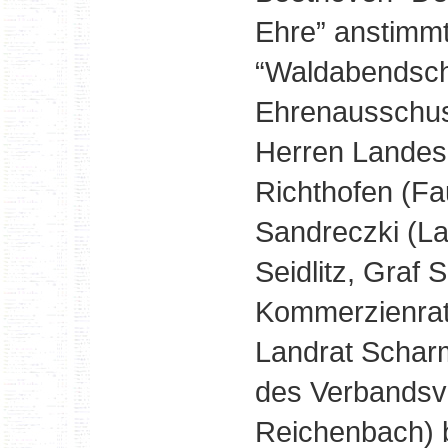
Ehre” anstimm
“Waldabendsche
Ehrenausschus
Herren Landes
Richthofen (Fau
Sandreczki (La
Seidlitz, Graf 
Kommerzienrat
Landrat Scharm
des Verbandsv
Reichenbach) 