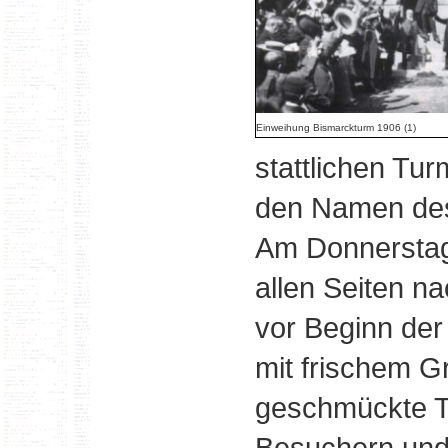
Einweihung Bismarckturm 1906 (1)
stattlichen Tur
den Namen des 
Am Donnerstag
allen Seiten n
vor Beginn der 
mit frischem G
geschmückte T
Besuchern und 