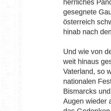
herrliches Pan
gesegnete Gau
österreich schw
hinab nach dem
Und wie von de
weit hinaus ge
Vaterland, so 
nationalen Fes
Bismarcks und 
Augen wieder 
das Gedenken 