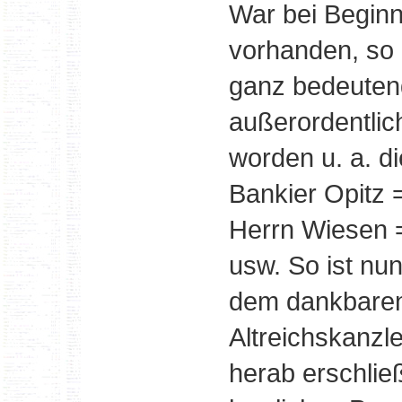
War bei Begin
vorhanden, so 
ganz bedeutend
außerordentli
worden u. a. d
Bankier Opitz 
Herrn Wiesen =
usw. So ist nu
dem dankbare
Altreichskanzl
herab erschlie