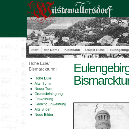
Start
das Dorf »
Kleinbahn
Objekt Riese
Eulengebirg
Hohe Eule/
Eulengebirg
Bismarckturm:
Bismarcktu
Hohe Eule
Alter Turm
Neuer Turm
Grundsteinlegung
Einweihung
Gedicht Einweihung
Alte Bilder
Neue Bilder