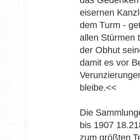
eisernen Kanzl
dem Turm - ge
allen Stürmen 
der Obhut sein
damit es vor 
Verunzierunge
bleibe.<<
Die Sammlunge
bis 1907 18.21
zum größten Tei