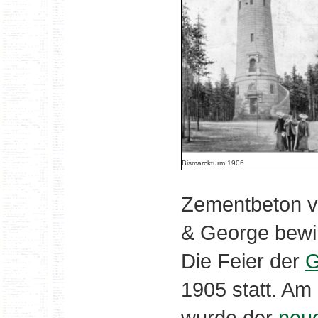
Bismarckturm 1906
Zementbeton vo
& George bewir
Die Feier der
G
1905 statt. Am
wurde der
neue