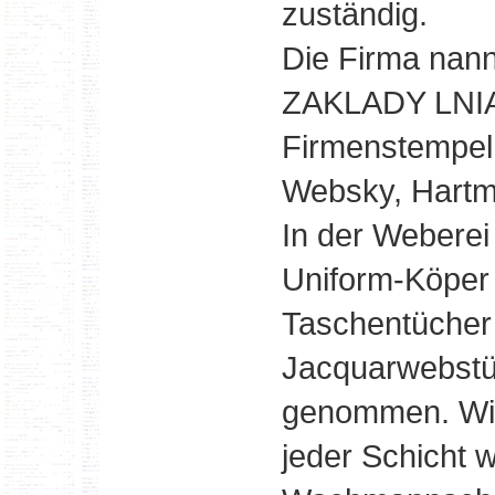
zuständig.
Die Firma nan
ZAKLADY LNIA
Firmenstempeln
Websky, Hartm
In der Weberei
Uniform-Köper h
Taschentücher
Jacquarwebstüh
genommen. Wir 
jeder Schicht 