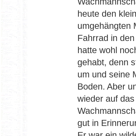
Wachmannschaft
heute den klei
umgehängten M
Fahrrad in de
hatte wohl noc
gehabt, denn s
um und seine M
Boden. Aber un
wieder auf das
Wachmannschaf
gut in Erinneru
Er war ein wil