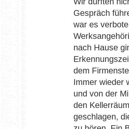
Wir durften ni
Gespräch führe
war es verbot
Werksangehörig
nach Hause gin
Erkennungszei
dem Firmenste
Immer wieder 
und von der Mili
den Kellerräum
geschlagen, di
zu hören. Ein 