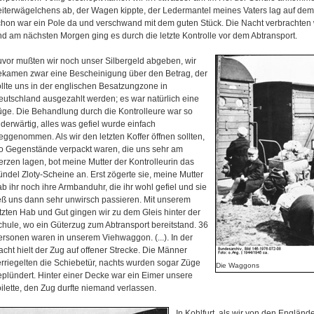
eiterwägelchens ab, der Wagen kippte, der Ledermantel meines Vaters lag auf dem
chon war ein Pole da und verschwand mit dem guten Stück. Die Nacht verbrachten
nd am nächsten Morgen ging es durch die letzte Kontrolle vor dem Abtransport.
uvor mußten wir noch unser Silbergeld abgeben, wir
ekamen zwar eine Bescheinigung über den Betrag, der
ollte uns in der englischen Besatzungzone in
eutschland ausgezahlt werden; es war natürlich eine
üge. Die Behandlung durch die Kontrolleure war so
derwärtig, alles was gefiel wurde einfach
eggenommen. Als wir den letzten Koffer öffnen sollten,
o Gegenstände verpackt waren, die uns sehr am
erzen lagen, bot meine Mutter der Kontrolleurin das
ndel Zloty-Scheine an. Erst zögerte sie, meine Mutter
b ihr noch ihre Armbanduhr, die ihr wohl gefiel und sie
ieß uns dann sehr unwirsch passieren. Mit unserem
tzten Hab und Gut gingen wir zu dem Gleis hinter der
chule, wo ein Güterzug zum Abtransport bereitstand. 36
ersonen waren in unserem Viehwaggon. (...). In der
cht hielt der Zug auf offener Strecke. Die Männer
erriegelten die Schiebetür, nachts wurden sogar Züge
Die Waggons
eplündert. Hinter einer Decke war ein Eimer unsere
ilette, den Zug durfte niemand verlassen.
In Kohlfurt, als wir von den Englä