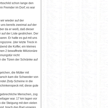
rtsschild schon lange den
in Fremder im Dorf; es war
wir wieder auf der
 uns bereits zweimal auf der
aber da er weiß, daß dieser
r auf der Liste gestrichen. Der
ren. Er hatte es gut mit uns
gszone. (der letzte Treck in
end die Koffer, ein kleines
men 2 bewaffnete Milizionäre
hnungstür nicht
h die Türen der Schränke auf
lchen, die Mütter mit
marsch kam die Schwester von
del Zloty-Scheine in die
Schinkenspeck mit; diese gute
te gebrechliche Menschen, zog
llager war. 17 km lagen vor
 die Steigung mit den vielen
mend, brach das Rad unseres