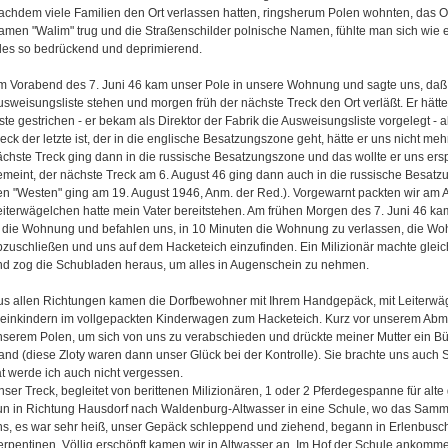
achdem viele Familien den Ort verlassen hatten, ringsherum Polen wohnten, das O
amen "Walim" trug und die Straßenschilder polnische Namen, fühlte man sich wie e
lles so bedrückend und deprimierend.
m Vorabend des 7. Juni 46 kam unser Pole in unsere Wohnung und sagte uns, daß 
usweisungsliste stehen und morgen früh der nächste Treck den Ort verläßt. Er hätte
ste gestrichen - er bekam als Direktor der Fabrik die Ausweisungsliste vorgelegt - 
eck der letzte ist, der in die englische Besatzungszone geht, hätte er uns nicht meh
ächste Treck ging dann in die russische Besatzungszone und das wollte er uns erspa
emeint, der nächste Treck am 6. August 46 ging dann auch in die russische Besatzun
en "Westen" ging am 19. August 1946, Anm. der Red.). Vorgewarnt packten wir am Ab
eiterwägelchen hatte mein Vater bereitstehen. Am frühen Morgen des 7. Juni 46 ka
n die Wohnung und befahlen uns, in 10 Minuten die Wohnung zu verlassen, die Wo
bzuschließen und uns auf dem Hacketeich einzufinden. Ein Milizionär machte gleic
nd zog die Schubladen heraus, um alles in Augenschein zu nehmen.
us allen Richtungen kamen die Dorfbewohner mit Ihrem Handgepäck, mit Leiterwäge
leinkindern im vollgepackten Kinderwagen zum Hacketeich. Kurz vor unserem Ab
nserem Polen, um sich von uns zu verabschieden und drückte meiner Mutter ein Bün
and (diese Zloty waren dann unser Glück bei der Kontrolle). Sie brachte uns auch 
at werde ich auch nicht vergessen.
nser Treck, begleitet von berittenen Milizionären, 1 oder 2 Pferdegespanne für al
un in Richtung Hausdorf nach Waldenburg-Altwasser in eine Schule, wo das Samme
ns, es war sehr heiß, unser Gepäck schleppend und ziehend, begann in Erlenbusch
erpentinen. Völlig erschöpft kamen wir in Altwasser an. Im Hof der Schule ankom