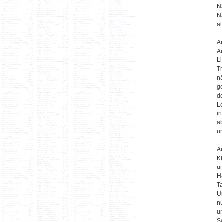
N
N
a
A
A
Li
Tr
n
g
d
L
i
a
u
A
K
u
H
T
U
n
u
S