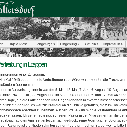
hn
Objekt Riese
Eulengebirge »
Umgebung »
Aktuelles
Impressum »
ertreibung in Etappen
rinnerungen einer Zeitzeugin:
>Im Mai 1946 begannen die Vertreibungen der Wüstewaltersdorfer; die Trecks wurd
ngländern übernommen.
r erste Ausweisungstermin war der 5. Mai, 12. Mai, 7. Juni, 6. August, 19. August
 Jahre 1947: 1. Juli, 22. August und im Monat Oktober. Den 5. und 12. Mai 46 habe
aren Tage, die die Fortziehenden und Dagebliebenen mit Worten nicht beschreibe
eibt mir ein Anblick! Ich war zur Brauerei an die Brücke gelaufen, die zum Hacketei
orfbewohnern Abschied zu nehmen. Auf der Straße kam mir die Pastorenfamilie entg
aus verlassen. Ich sehe heute noch unseren Pastor in der Mitte seiner Familie geh
iegsbeschädigten Arm hielt er fest an sich gedrückt seine Aktentasche. Sofort stieg
eber Pastor rettet die Niederschriften seiner Predigten. Tochter Bärbel weinte bitterlic