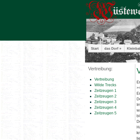
Start
das Dorf »
Kleinba
Vertreibung:
V
Vertreibung
E
Wilde Trecks
>
Zeitzeugen 1
E
Zeitzeugen 2
De
Zeitzeugen 3
Im
Zeitzeugen 4
w
Zeitzeugen 5
bl
D
H
kr
li