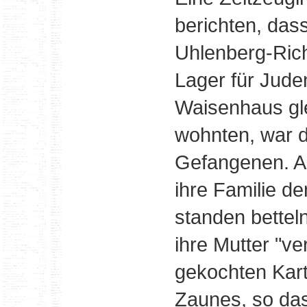
berichten, das
Uhlenberg-Rich
Lager für Jude
Waisenhaus gl
wohnten, war d
Gefangenen. Au
ihre Familie d
standen bette
ihre Mutter "v
gekochten Kart
Zaunes, so das