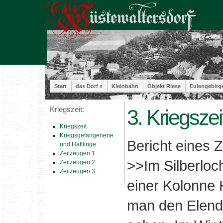
Start
das Dorf »
Kleinbahn
Objekt Riese
Eulengebirg
Kriegszeit:
3. Kriegszei
Kriegszeit
Kriegsgefangenene
Bericht eines 
und Häftlinge
Zeitzeugen 1
>>Im Silberlo
Zeitzeugen 2
Zeitzeugen 3
einer Kolonne 
man den Elend