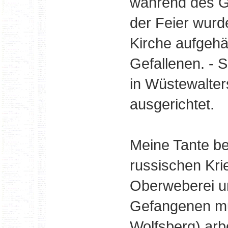
während des Go
der Feier wurd
Kirche aufgehä
Gefallenen. - 
in Wüstewalter
ausgerichtet.
Meine Tante be
russischen Kri
Oberweberei un
Gefangenen mu
Wolfsberg) arb