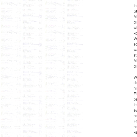
I
St
M
d
wi
k
W
s
w
s
M
d
W
d
n
F
be
I
e
n
F
n
k