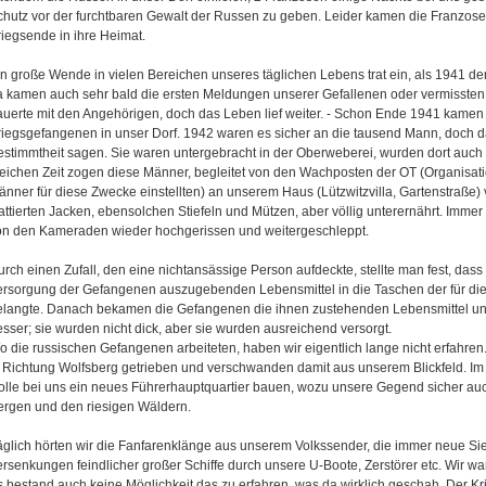
chutz vor der furchtbaren Gewalt der Russen zu geben. Leider kamen die Franzose
riegsende in ihre Heimat.
in große Wende in vielen Bereichen unseres täglichen Lebens trat ein, als 1941 de
a kamen auch sehr bald die ersten Meldungen unserer Gefallenen oder vermisste
rauerte mit den Angehörigen, doch das Leben lief weiter. - Schon Ende 1941 kamen 
riegsgefangenen in unser Dorf. 1942 waren es sicher an die tausend Mann, doch da
estimmtheit sagen. Sie waren untergebracht in der Oberweberei, wurden dort auch v
leichen Zeit zogen diese Männer, begleitet von den Wachposten der OT (Organisati
änner für diese Zwecke einstellten) an unserem Haus (Lützwitzvilla, Gartenstraße) 
attierten Jacken, ebensolchen Stiefeln und Mützen, aber völlig unterernährt. Imme
on den Kameraden wieder hochgerissen und weitergeschleppt.
rch einen Zufall, den eine nichtansässige Person aufdeckte, stellte man fest, dass d
ersorgung der Gefangenen auszugebenden Lebensmittel in die Taschen der für die
elangte. Danach bekamen die Gefangenen die ihnen zustehenden Lebensmittel un
sser; sie wurden nicht dick, aber sie wurden ausreichend versorgt.
o die russischen Gefangenen arbeiteten, haben wir eigentlich lange nicht erfahre
n Richtung Wolfsberg getrieben und verschwanden damit aus unserem Blickfeld. I
olle bei uns ein neues Führerhauptquartier bauen, wozu unsere Gegend sicher auc
ergen und den riesigen Wäldern.
äglich hörten wir die Fanfarenklänge aus unserem Volkssender, die immer neue S
rsenkungen feindlicher großer Schiffe durch unsere U-Boote, Zerstörer etc. Wir ware
s bestand auch keine Möglichkeit das zu erfahren, was da wirklich geschah. Der Kr