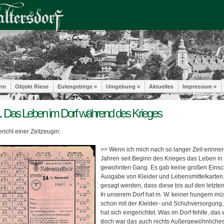
hn
Objekt Riese
Eulengebirge »
Umgebung »
Aktuelles
Impressum »
. Das Leben im Dorf während des Krieges
richt einer Zeitzeugin:
>> Wenn ich mich nach so langer Zeit erinnere,
Jahren seit Beginn des Krieges das Leben in
gewohnten Gang. Es gab keine großen Einsc
Ausgabe von Kleider und Lebensmittelkarten
gesagt werden, dass diese bis auf den letzte
In unserem Dorf hat m. W. keiner hungern mü
schon mit der Kleider- und Schuhversorgung
hat sich eingerichtet. Was im Dorf fehlte, da
doch war das auch nichts Außergewöhnliches