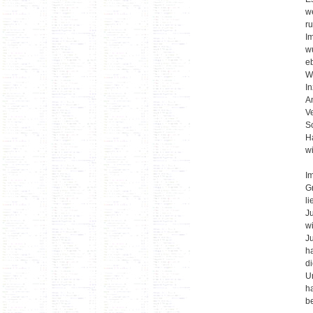
w
r
I
w
e
W
I
A
V
S
H
wi
I
G
l
J
w
J
h
d
U
ha
b