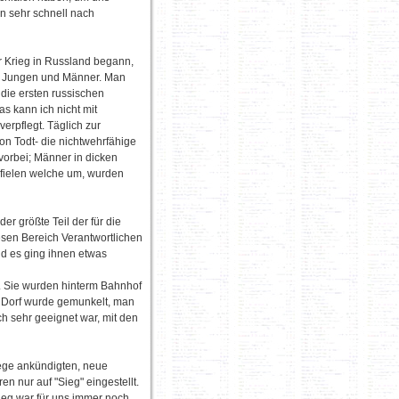
n sehr schnell nach
r Krieg in Russland begann,
n Jungen und Männer. Man
die ersten russischen
s kann ich nicht mit
erpflegt. Täglich zur
on Todt- die nichtwehrfähige
vorbei; Männer in dicken
r fielen welche um, wurden
er größte Teil der für die
sen Bereich Verantwortlichen
d es ging ihnen etwas
n. Sie wurden hinterm Bahnhof
m Dorf wurde gemunkelt, man
h sehr geeignet war, mit den
iege ankündigten, neue
n nur auf "Sieg" eingestellt.
ieg war für uns immer noch