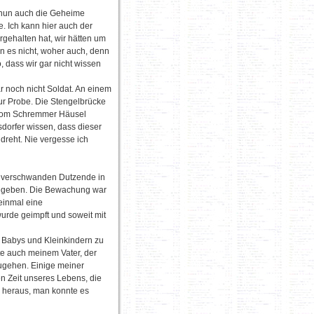
n nun auch die Geheime
e. Ich kann hier auch der
gehalten hat, wir hätten um
n es nicht, woher auch, denn
o, dass wir gar nicht wissen
 noch nicht Soldat. An einem
ur Probe. Die Stengelbrücke
r vom Schremmer Häusel
dorfer wissen, dass dieser
dreht. Nie vergesse ich
, verschwanden Dutzende in
 gegeben. Die Bewachung war
einmal eine
urde geimpft und soweit mit
t Babys und Kleinkindern zu
te auch meinem Vater, der
ugehen. Einige meiner
n Zeit unseres Lebens, die
 heraus, man konnte es