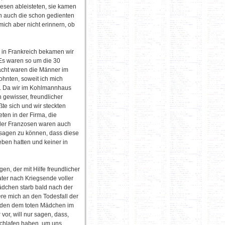
diesen ableisteten, sie kamen
n auch die schon gedienten
ich aber nicht erinnern, ob
in Frankreich bekamen wir
Es waren so um die 30
acht waren die Männer im
hnten, soweit ich mich
s. Da wir im Kohlmannhaus
 gewisser, freundlicher
te sich und wir steckten
ten in der Firma, die
 der Franzosen waren auch
 sagen zu können, dass diese
eben hatten und keiner in
n, der mit Hilfe freundlicher
er nach Kriegsende voller
ädchen starb bald nach der
re mich an den Todesfall der
emden dem toten Mädchen im
vor, will nur sagen, dass,
schlafen haben, um uns