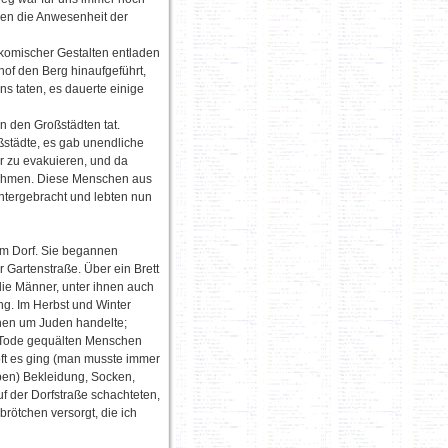
ben die Anwesenheit der
 komischer Gestalten entladen
of den Berg hinaufgeführt,
s taten, es dauerte einige
n den Großstädten tat.
städte, es gab unendliche
 zu evakuieren, und da
unehmen. Diese Menschen aus
ntergebracht und lebten nun
im Dorf. Sie begannen
 Gartenstraße. Über ein Brett
die Männer, unter ihnen auch
ng. Im Herbst und Winter
chen um Juden handelte;
u Tode gequälten Menschen
oft es ging (man musste immer
ben) Bekleidung, Socken,
f der Dorfstraße schachteten,
brötchen versorgt, die ich