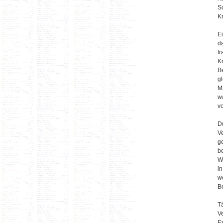
S
K
E
d
t
K
B
g
M
w
v
Du
V
g
be
W
i
w
B
T
Ve
E