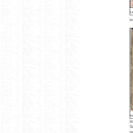
Le
in
Kl
s
Sa
n