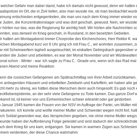
n welcher Gefahr man dabei stand, habe ich damals nicht gewusst, denn wir hatte
aatspolizei im Ort, die in Zivil liefen, also man wusste nie, ob man beobachtet wurd
einung entschieden entgegentreten, die man uns nach dem Krieg immer wieder vor
ie Juden, die Konzentrationslager und was dort geschah, gewusst. Nein, wir wusste
r hörten nur das, was die Regierung für wichtig hielt. Wir hörten alle Nachrichten s
onnten, was derweil im Krieg geschah, in Russland, in den besetzten Gebieten.
ir hatten am Montagabend immer Chorprobe des Kirchenchores, Herr Rektor K. war
olchen Montagabend kurz vor 8 Uhr ging ich mit Frau C., wir wohnten zusammen, z
ar mit Scheinwerfern taghell ausgeleuchtet, im eiskalten Gebirgsbach gegenübe
tanden die Juden und arbeiteten, es war der Monat November und wir Wüstewalters
onat schon - Winter - war. Ich sagte zu Frau C.: Gnade uns, wenn sich das Rad mal 
iesen Abend und meine Reaktion.
enn die russischen Gefangenen am Spätnachmittag von ihrer Arbeit zurückkamen
en anliegenden Häusern und erbettelten Zwiebeln und Kartoffeln; wir haben alle
icht mehr zu streng, wo hätten diese Menschen denn auch hingesollt. Es gab noch 
leckfieberepidemie, an der sehr viele Gefangene zu Tode kamen. Das ganze Dorf w
kannt ist, ist keiner von uns Einheimischen schwer erkrankt oder gar gestorben.
m Januar 1945 kamen die Frauen von der NSV im Auftrage der Partei, um Mütter mi
vakuieren. Ich konnte und wollte meiner Mutter und Schwester wegen nicht fort, hat
och Soldat geworden war, das Versprechen gegeben, nie ohne meine Mutter wegz
reunde haben der Aufforderung Folge geleistet und sind dadurch der schrecklichste
ach dem Krieg für uns kam, entgangen. Sie kamen in warmen Zügen aus Schlesien
einem verdenken, der diese Chance wahrnahm.