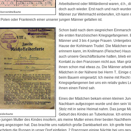
Arbeitsdienst oder Militärdienst waren, d.h., 
doch auch wieder. Erst nach und nach wurde
bensmittelkarte
Männer zur Wehrmacht einberufen, ich kann m
 Polen oder Frankreich einer unserer jungen Männer gefallen ist.
Schon bald nach dem siegreichen Einmarsch 
die ersten französischen Kriegsgefangenen. 
Männer und 3 bis 4 junge Frauen. Untergebr
Hause der Kohlmann Trudel. Die Mädchen wo
erinnern kann, im Knillmann (Fleischer) Hau
auch unsere Geschäftsräume hatten, blieb ein
Kontakt zu den Franzosen nicht aus. Man grüß
ihnen schon mal etwas zu. Die Männer arbeite
Mädchen in der Näherei bei Herrn T.. Einige
beim Bauern eingesetzt. Ich meine mit Recht
Kriegsgefangenen bei uns ein relativ gutes L
ihnen einen Feind sah.
Eines der Mädchen bekam einen kleinen Junge
Nachbarn aufgezogen wurde und den sein Vat
Stolz mit in seine Heimat nahm. Das junge M
eiderkarte
Geburt des Kindes an Tuberkulose. Ich erinne
o jungen Mutter des Kindes insofern, als meine Mutter eines ihrer besten Nachth
rg angezogen hat. Das brachte uns natürlich große Dankbarkeit ein. Ich greife hier 
achdem die Russen in unser Dorf einfielen, 2 Franzosen einige Nächte bei uns ge