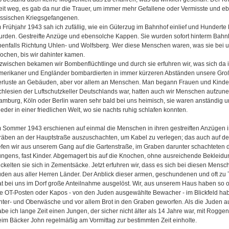
eit weg, es gab da nur die Trauer, um immer mehr Gefallene oder Vermisste und e
ussischen Kriegsgefangenen.
m Frühjahr 1943 sah ich zufällig, wie ein Güterzug im Bahnhof einlief und Hunderte
urden. Gestreifte Anzüge und ebensolche Kappen. Sie wurden sofort hinterm Bahnh
benfalls Richtung Uhlen- und Wolfsberg. Wer diese Menschen waren, was sie bei un
ochen, bis wir dahinter kamen.
nzwischen bekamen wir Bombenflüchtlinge und durch sie erfuhren wir, was sich da i
merikaner und Engländer bombardierten in immer kürzeren Abständen unsere Groß
erluste an Gebäuden, aber vor allem an Menschen. Man begann Frauen und Kinder
chlesien der Luftschutzkeller Deutschlands war, hatten auch wir Menschen aufz
amburg, Köln oder Berlin waren sehr bald bei uns heimisch, sie waren anständig u
eder in einer friedlichen Welt, wo sie nachts ruhig schlafen konnten.
m Sommer 1943 erschienen auf einmal die Menschen in ihren gestreiften Anzügen 
räben an der Hauptstraße auszuschachten, um Kabel zu verlegen; das auch auf der
iefen wir aus unserem Gang auf die Gartenstraße, im Graben darunter schachteten 
ungens, fast Kinder. Abgemagert bis auf die Knochen, ohne ausreichende Bekleidu
ickelten sie sich in Zementsäcke. Jetzt erfuhren wir, dass es sich bei diesen Mens
uden aus aller Herren Länder. Der Anblick dieser armen, geschundenen und oft z
at bei uns im Dorf große Anteilnahme ausgelöst. Wir, aus unserem Haus haben so 
ie OT-Posten oder Kapos - von den Juden ausgewählte Bewacher - im Blickfeld ha
nter- und Oberwäsche und vor allem Brot in den Graben geworfen. Als die Juden au
be ich lange Zeit einen Jungen, der sicher nicht älter als 14 Jahre war, mit Roggen
eim Bäcker John regelmäßig am Vormittag zur bestimmten Zeit einholte.