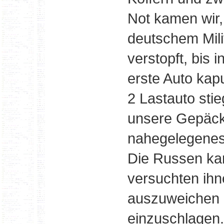
Not kamen wir,
deutschem Mili
verstopft, bis 
erste Auto kapu
2 Lastauto st
unsere Gepäcks
nahegelegenes 
Die Russen ka
versuchten ih
auszuweichen 
einzuschlagen.