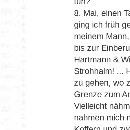
tun?
8. Mai, einen 
ging ich früh 
meinem Mann, D
bis zur Einber
Hartmann & Wi
Strohhalm! ... 
zu gehen, wo z
Grenze zum Am
Vielleicht nähm
nahmen mich mi
Koffern und zw