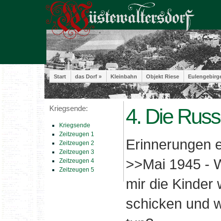
Start
das Dorf »
Kleinbahn
Objekt Riese
Eulengebirg
Kriegsende:
4. Die Rus
Kriegsende
Zeitzeugen 1
Erinnerungen e
Zeitzeugen 2
Zeitzeugen 3
>>Mai 1945 - 
Zeitzeugen 4
Zeitzeugen 5
mir die Kinder
schicken und w