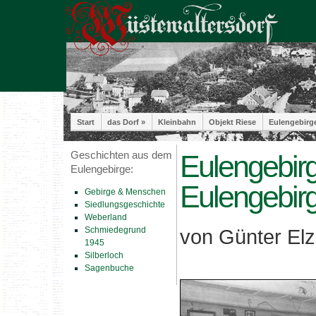
Start
das Dorf »
Kleinbahn
Objekt Riese
Eulengebirg
Geschichten aus dem
Eulengebir
Eulengebirge:
Eulengebir
Gebirge & Menschen
Siedlungsgeschichte
Weberland
Schmiedegrund
von Günter El
1945
Silberloch
Sagenbuche