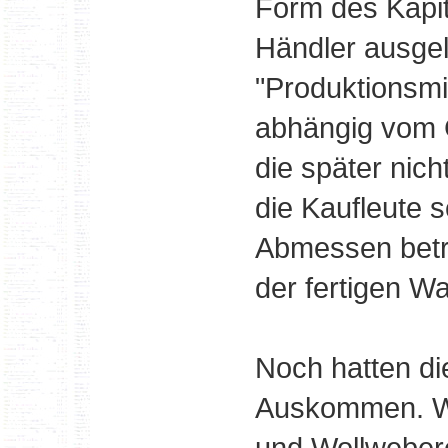
Form des Kapit
Händler ausgel
"Produktionsmi
abhängig vom 
die später nic
die Kaufleute s
Abmessen betr
der fertigen W
Noch hatten di
Auskommen. We
und Wollweber