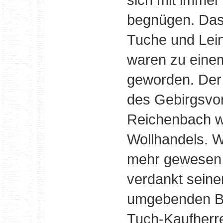
begnügen. Das 
Tuche und Lei
waren zu einem
geworden. Der 
des Gebirgsvo
Reichenbach w
Wollhandels. W
mehr gewesen w
verdankt seine
umgebenden Be
Tuch-Kaufherr