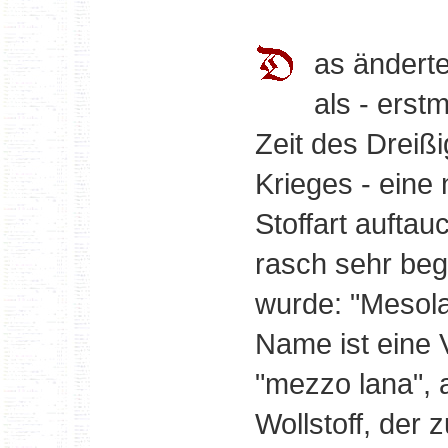
as änderte
als - erst
Zeit des Dreißi
Krieges - eine
Stoffart auftau
rasch sehr beg
wurde: "Mesola
Name ist eine 
"mezzo lana", 
Wollstoff, der