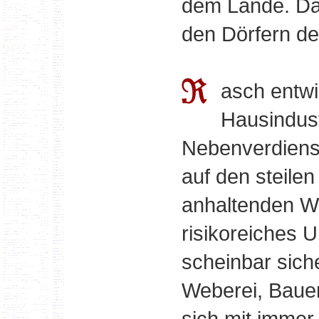
dem Lande. Da
den Dörfern de
asch entwi
Hausindust
Nebenverdienst
auf den steile
anhaltenden W
risikoreiches 
scheinbar sich
Weberei, Bauer
sich mit immer