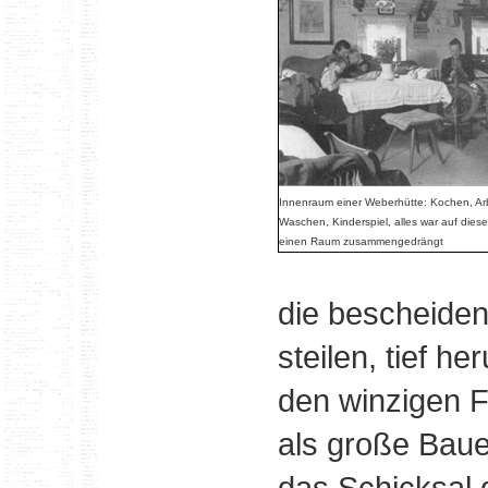
Innenraum einer Weberhütte: Kochen, Ar
Waschen, Kinderspiel, alles war auf dies
einen Raum zusammengedrängt
die bescheide
steilen, tief 
den winzigen F
als große Baue
das Schicksal