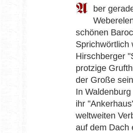
ber gerade
Weberelen
schönen Baroc
Sprichwörtlich
Hirschberger "
protzige Gruft
der Große sei
In Waldenburg 
ihr "Ankerhaus
weltweiten Ve
auf dem Dach ei