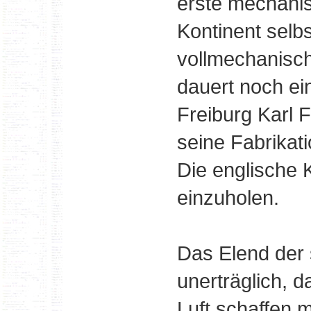
erste mechani
Kontinent selbs
vollmechanisch
dauert noch ei
Freiburg Karl 
seine Fabrikat
Die englische 
einzuholen.
Das Elend der
unerträglich, d
Luft schaffen 