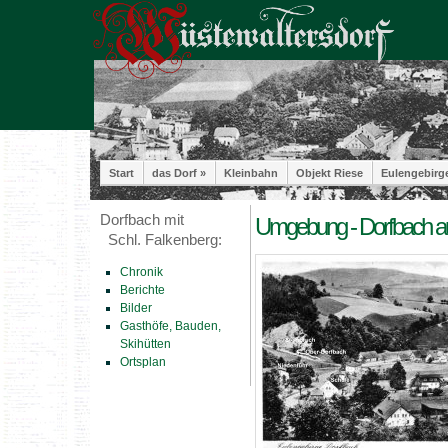
Start
das Dorf »
Kleinbahn
Objekt Riese
Eulengebirg
Dorfbach mit
Umgebung - Dorfbach auf
Schl. Falkenberg:
Chronik
Berichte
Bilder
Gasthöfe, Bauden,
Skihütten
Ortsplan