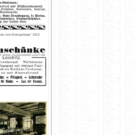
arte vom Eulengebirge" 1912