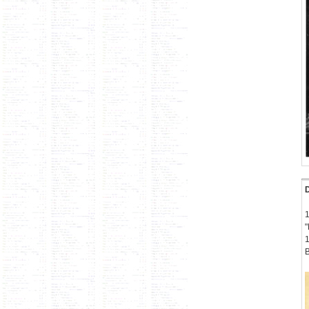
1
"
1
B