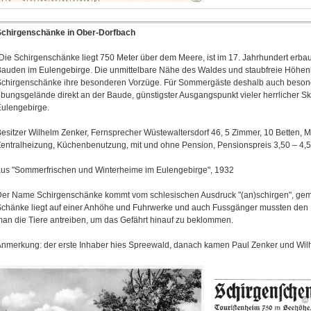
Schirgenschänke in Ober-Dorfbach
Die Schirgenschänke liegt 750 Meter über dem Meere, ist im 17. Jahrhundert erbau
auden im Eulengebirge. Die unmittelbare Nähe des Waldes und staubfreie Höhenl
chirgenschänke ihre besonderen Vorzüge. Für Sommergäste deshalb auch besond
bungsgelände direkt an der Baude, günstigster Ausgangspunkt vieler herrlicher Sk
ulengebirge.
esitzer Wilhelm Zenker, Fernsprecher Wüstewaltersdorf 46, 5 Zimmer, 10 Betten, M
entralheizung, Küchenbenutzung, mit und ohne Pension, Pensionspreis 3,50 – 4,
us "Sommerfrischen und Winterheime im Eulengebirge", 1932
er Name Schirgenschänke kommt vom schlesischen Ausdruck "(an)schirgen", gemei
chänke liegt auf einer Anhöhe und Fuhrwerke und auch Fussgänger mussten den 
an die Tiere antreiben, um das Gefährt hinauf zu beklommen.
nmerkung: der erste Inhaber hies Spreewald, danach kamen Paul Zenker und Wi