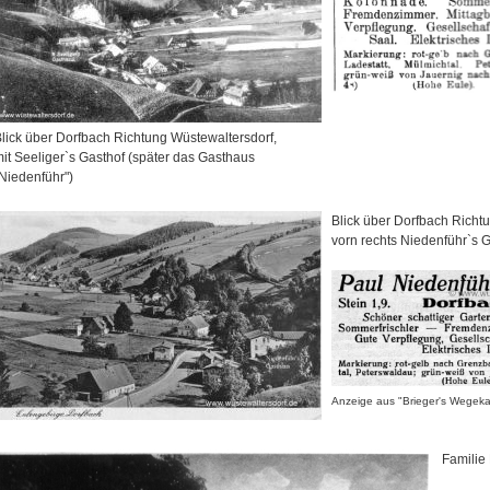
lick über Dorfbach Richtung Wüstewaltersdorf,
it Seeliger`s Gasthof (später das Gasthaus
Niedenführ")
Blick über Dorfbach Richt
vorn rechts Niedenführ`s 
Anzeige aus "Brieger's Wegek
Familie