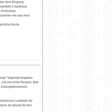
 über dem Eingang:
edenführ's Gasthaus
s-Kretscham
zimmer mit und ohne
n
gerliche Küche
birge“ folgende Angaben:
 mit und ohne Pension, Bett
 Eulengebirsvereins
nächst ein Landheim für
 dann als Baude für den