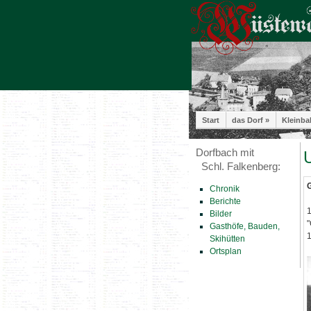
Start
das Dorf »
Kleinba
Dorfbach mit
U
Schl. Falkenberg:
G
Chronik
Berichte
1
Bilder
"
Gasthöfe, Bauden,
1
Skihütten
Ortsplan