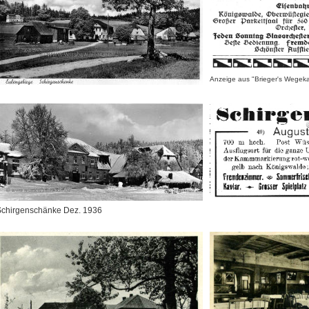
Anzeige aus "Brieger's Wegek
Schirgenschänke Dez. 1936