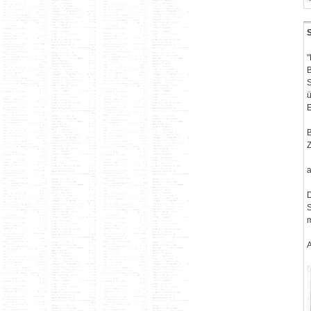
"
B
S
ü
E
B
Z
a
D
S
m
A