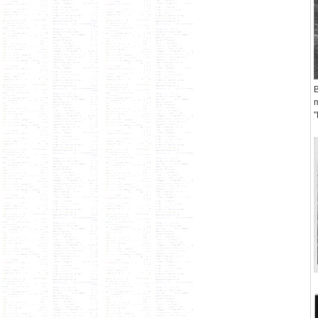
B
m
"