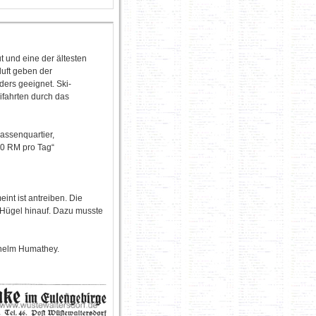
t und eine der ältesten
uft geben der
ers geeignet. Ski-
ifahrten durch das
assenquartier,
50 RM pro Tag“
nt ist antreiben. Die
Hügel hinauf. Dazu musste
lhelm Humathey.