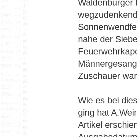
Waldenburger B
wegzudenkende
Sonnenwendfeie
nahe der Siebe
Feuerwehrkapel
Männergesangve
Zuschauer war
Wie es bei die
ging hat A.Wei
Artikel erschie
Ausgabedatum