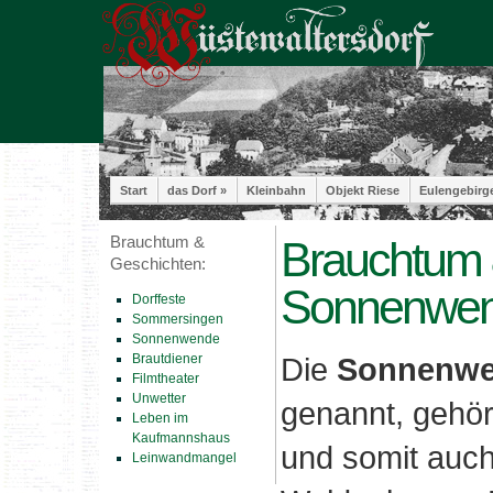
Start
das Dorf »
Kleinbahn
Objekt Riese
Eulengebirg
Brauchtum &
Brauchtum 
Geschichten:
Sonnenwen
Dorffeste
Sommersingen
Sonnenwende
Brautdiener
Die
Sonnenwe
Filmtheater
Unwetter
genannt, gehör
Leben im
Kaufmannshaus
und somit auch
Leinwandmangel