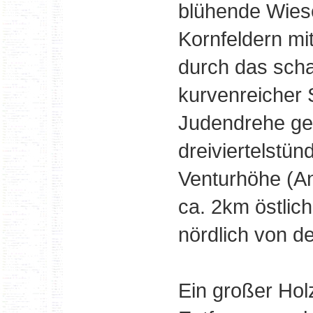
blühende Wie
Kornfeldern mi
durch das schat
kurvenreicher 
Judendrehe ge
dreiviertelstü
Venturhöhe (An
ca. 2km östlic
nördlich von d
Ein großer Hol