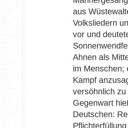
aus Wüstewalte
Volksliedern u
vor und deutet
Sonnenwendfeu
Ahnen als Mitt
im Menschen; 
Kampf anzusage
versöhnlich zu
Gegenwart hieß
Deutschen: Rei
Pflichterfüllun