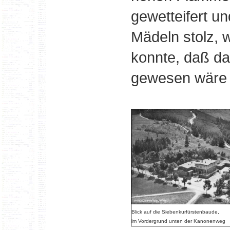
gewetteifert u
Mädeln stolz,
konnte, daß da
gewesen wäre 
Blick auf die Siebenkurfürstenbaude,
im Vordergrund unten der Kanonenweg