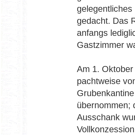
gelegentliches
gedacht. Das 
anfangs ledigli
Gastzimmer wa
Am 1. Oktober
pachtweise von
Grubenkantine
übernommen; de
Ausschank wur
Vollkonzession