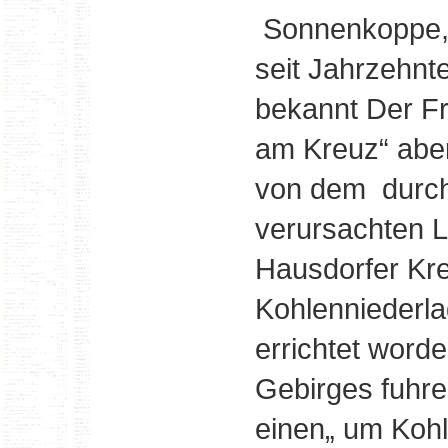
Sonnenkoppe, 
seit Jahrzehnt
bekannt Der F
am Kreuz“ aber
von dem durc
verursachten 
Hausdorfer Kre
Kohlenniederl
errichtet word
Gebirges fuhr
einen„ um Kohl