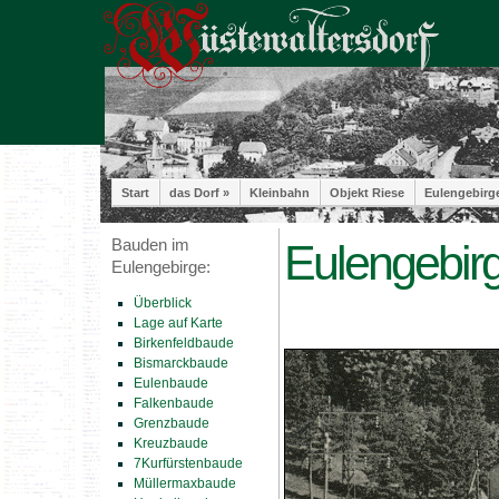
Start
das Dorf »
Kleinbahn
Objekt Riese
Eulengebirg
Bauden im
Eulengebir
Eulengebirge:
Überblick
Lage auf Karte
Birkenfeldbaude
Bismarckbaude
Eulenbaude
Falkenbaude
Grenzbaude
Kreuzbaude
7Kurfürstenbaude
Müllermaxbaude