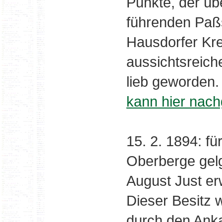
Punkte, der ü
führenden Paß
Hausdorfer Kre
aussichtsreich
lieb geworden. .
kann hier nac
15. 2. 1894: f
Oberberge gel
August Just er
Dieser Besitz 
durch den Ank