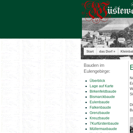
Start
das Dorf »
Kleinba
Bauden im
E
Eulengebirge:
N
Überblick
E
Lage auf Karte
W
Birkenfeldbaude
S
Bismarckbaude
Eulenbaude
D
Falkenbaude
B
Grenzbaude
Kreuzbaude
7Kurfürstenbaude
Müllermaxbaude