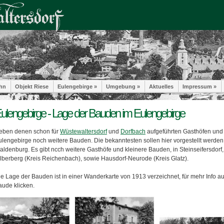
hn
Objekt Riese
Eulengebirge »
Umgebung »
Aktuelles
Impressum »
ulengebirge - Lage der Bauden im Eulengebirge
eben denen schon für
Wüstewaltersdorf
und
Dorfbach
aufgeführten Gasthöfen und
ulengebirge noch weitere Bauden. Die bekanntesten sollen hier vorgestellt werde
aldenburg. Es gibt ncch weitere Gasthöfe und kleinere Bauden, in Steinseifersdorf
ilberberg (Kreis Reichenbach), sowie Hausdorf-Neurode (Kreis Glatz).
ie Lage der Bauden ist in einer Wanderkarte von 1913 verzeichnet, für mehr Info au
aude klicken.