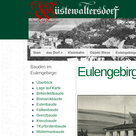
Start
das Dorf »
Kleinbahn
Objekt Riese
Eulengebirg
Bauden im
Eulengebir
Eulengebirge:
Überblick
Lage auf Karte
Birkenfeldbaude
Bismarckbaude
Eulenbaude
Falkenbaude
Grenzbaude
Kreuzbaude
7Kurfürstenbaude
Müllermaxbaude