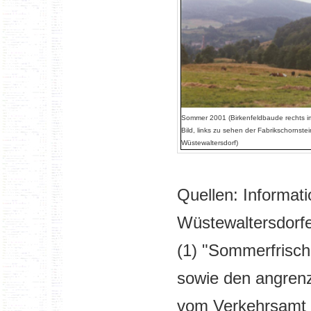
Sommer 2001 (Birkenfeldbaude rechts i
Bild, links zu sehen der Fabrikschornste
Wüstewaltersdorf)
Quellen: Informat
Wüstewaltersdorf
(1) "Sommerfrisc
sowie den angren
vom Verkehrsamt E