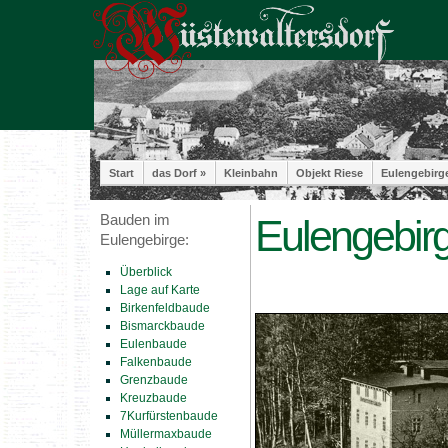
Start
das Dorf »
Kleinbahn
Objekt Riese
Eulengebirg
Bauden im
Eulengebirg
Eulengebirge:
Überblick
Lage auf Karte
Birkenfeldbaude
Bismarckbaude
Eulenbaude
Falkenbaude
Grenzbaude
Kreuzbaude
7Kurfürstenbaude
Müllermaxbaude