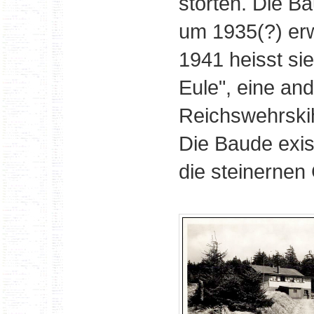
störten. Die B
um 1935(?) erw
1941 heisst sie
Eule", eine and
Reichswehrski
Die Baude exis
die steinernen