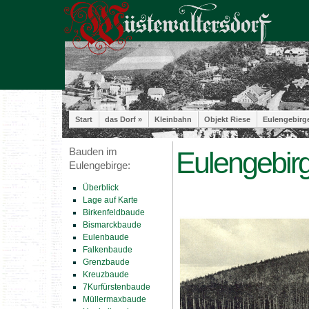
Start
das Dorf »
Kleinbahn
Objekt Riese
Eulengebirg
Bauden im
Eulengebirg
Eulengebirge:
Überblick
Lage auf Karte
Birkenfeldbaude
Bismarckbaude
Eulenbaude
Falkenbaude
Grenzbaude
Kreuzbaude
7Kurfürstenbaude
Müllermaxbaude