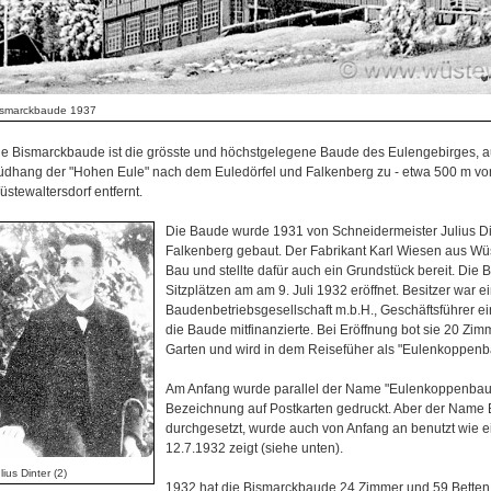
ismarckbaude 1937
ie Bismarckbaude ist die grösste und höchstgelegene Baude des Eulengebirges, au
üdhang der "Hohen Eule" nach dem Euledörfel und Falkenberg zu - etwa 500 m v
stewaltersdorf entfernt.
Die Baude wurde 1931 von Schneidermeister Julius Di
Falkenberg gebaut. Der Fabrikant Karl Wiesen aus Wüs
Bau und stellte dafür auch ein Grundstück bereit. Die
Sitzplätzen am am 9. Juli 1932 eröffnet. Besitzer war e
Baudenbetriebsgesellschaft m.b.H., Geschäftsführer ein
die Baude mitfinanzierte. Bei Eröffnung bot sie 20 Zim
Garten und wird in dem Reisefüher als "Eulenkoppenb
Am Anfang wurde parallel der Name "Eulenkoppenbau
Bezeichnung auf Postkarten gedruckt. Aber der Name 
durchgesetzt, wurde auch von Anfang an benutzt wie
12.7.1932 zeigt (siehe unten).
lius Dinter (2)
1932 hat die Bismarckbaude 24 Zimmer und 59 Betten,