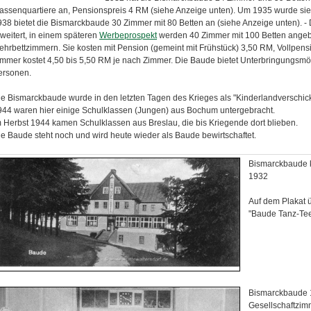
assenquartiere an, Pensionspreis 4 RM (siehe Anzeige unten). Um 1935 wurde si
938 bietet die Bismarckbaude 30 Zimmer mit 80 Betten an (siehe Anzeige unten). 
weitert, in einem späteren
Werbeprospekt
werden 40 Zimmer mit 100 Betten angebo
ehrbettzimmern. Sie kosten mit Pension (gemeint mit Frühstück) 3,50 RM, Vollpensi
immer kostet 4,50 bis 5,50 RM je nach Zimmer. Die Baude bietet Unterbringungsmög
ersonen.
ie Bismarckbaude wurde in den letzten Tagen des Krieges als "Kinderlandverschick
944 waren hier einige Schulklassen (Jungen) aus Bochum untergebracht.
m Herbst 1944 kamen Schulklassen aus Breslau, die bis Kriegende dort blieben.
ie Baude steht noch und wird heute wieder als Baude bewirtschaftet.
Bismarckbaude k
1932
Auf dem Plakat 
"Baude Tanz-Te
Bismarckbaude
Gesellschaftzim