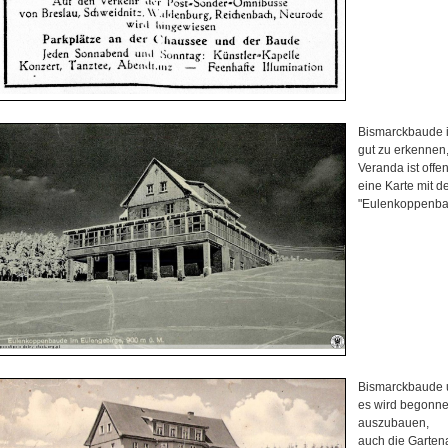
Bismarckbaude 
gut zu erkennen
Veranda ist offe
eine Karte mit
"Eulenkoppenb
Bismarckbaude
es wird begonn
auszubauen,
auch die Gartena