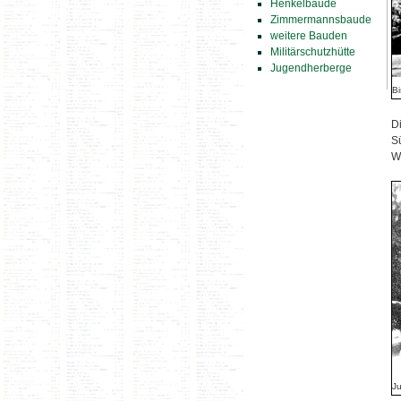
Henkelbaude
Zimmermannsbaude
weitere Bauden
Militärschutzhütte
Jugendherberge
B
D
S
Wü
Ju