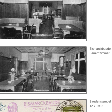
Bismarckbaude
Bauernzimmer
Baudenstempel a
12.7.1932