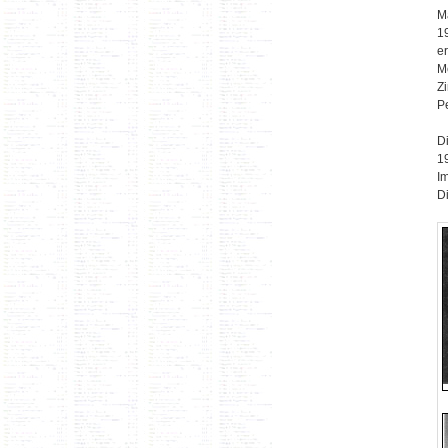
M
1
er
M
Z
P
D
1
I
D