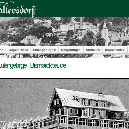
hn
Objekt Riese
Eulengebirge »
Umgebung »
Aktuelles
Impressum »
ulengebirge - Bismarckbaude