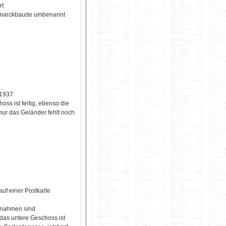
rt
ismarckbaude umbenannt
 1937
oss ist fertig, ebenso die
nur das Geländer fehlt noch
uf einer Postkarte
nahmen sind
das untere Geschoss ist