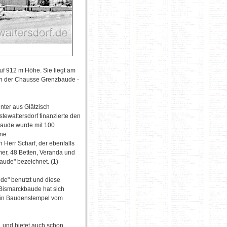
f 912 m Höhe. Sie liegt am
on der Chausse Grenzbaude -
nter aus Glätzisch
tewaltersdorf finanzierte den
 Baude wurde mit 100
ine
 Herr Scharf, der ebenfalls
mer, 48 Betten, Veranda und
aude" bezeichnet. (1)
de" benutzt und diese
Bismarckbaude hat sich
 ein Baudenstempel vom
 und bietet auch schon