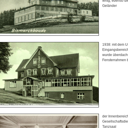
fertig, ebenso di
Geländer
1938: mit dem 
Eingangsbereich
wurde überdacht
Fensterrahmen 
der Innenbereic
Gesellschaftsdie
Tanzsaal