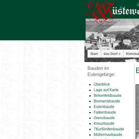
Start
das Dorf »
Kleinba
Bauden im
E
Eulengebirge:
Überblick
Lage auf Karte
Birkenfeldbaude
Bismarckbaude
Eulenbaude
Falkenbaude
Grenzbaude
Kreuzbaude
7Kurfürstenbaude
Müllermaxbaude